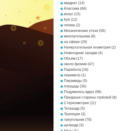
квадрат
(14)
Классика
(66)
конус
(15)
Куб
(12)
логика
(2)
Механические утехи
(56)
многоугольники
(8)
на сфере
(20)
Начертательная геометрия
(2)
Новогодние загадки
(4)
Объём
(17)
около физики
(47)
Парабола
(16)
периметр
(1)
Пирамиды
(5)
площадь
(30)
Подумалось вдруг
(98)
Преданья старины глубокой
(8)
Стереометрия
(11)
Тетраэдр
(5)
Трапеция
(3)
треугольник
(78)
цилиндр
(3)
Часы
(1)