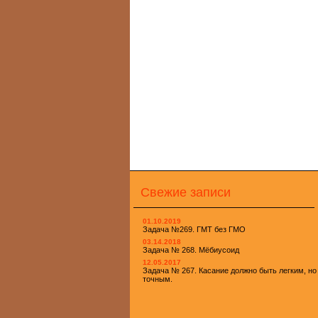
Свежие записи
01.10.2019
Задача №269. ГМТ без ГМО
03.14.2018
Задача № 268. Мёбиусоид
12.05.2017
Задача № 267. Касание должно быть легким, но
точным.