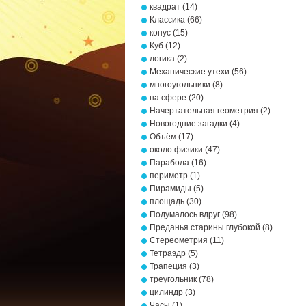
квадрат
(14)
Классика
(66)
конус
(15)
Куб
(12)
логика
(2)
Механические утехи
(56)
многоугольники
(8)
на сфере
(20)
Начертательная геометрия
(2)
Новогодние загадки
(4)
Объём
(17)
около физики
(47)
Парабола
(16)
периметр
(1)
Пирамиды
(5)
площадь
(30)
Подумалось вдруг
(98)
Преданья старины глубокой
(8)
Стереометрия
(11)
Тетраэдр
(5)
Трапеция
(3)
треугольник
(78)
цилиндр
(3)
Часы
(1)