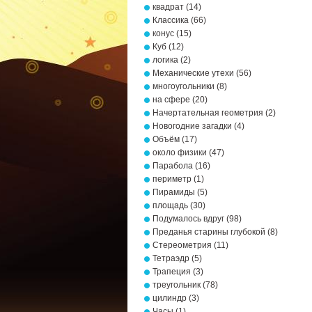
квадрат
(14)
Классика
(66)
конус
(15)
Куб
(12)
логика
(2)
Механические утехи
(56)
многоугольники
(8)
на сфере
(20)
Начертательная геометрия
(2)
Новогодние загадки
(4)
Объём
(17)
около физики
(47)
Парабола
(16)
периметр
(1)
Пирамиды
(5)
площадь
(30)
Подумалось вдруг
(98)
Преданья старины глубокой
(8)
Стереометрия
(11)
Тетраэдр
(5)
Трапеция
(3)
треугольник
(78)
цилиндр
(3)
Часы
(1)