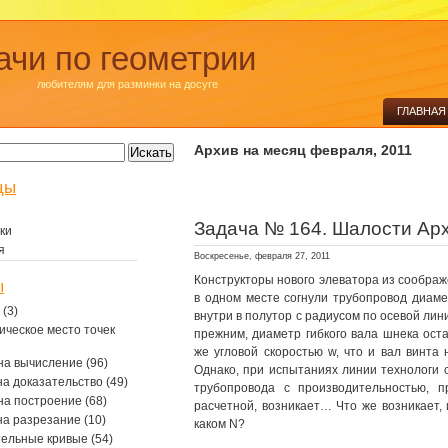
ачи по геометрии
любителям для разминки на досуге
ГЛАВНАЯ
Архив на месяц февраля, 2011
цы
Задача № 164. Шалости Ар
ки
я
Воскресенье, февраля 27, 2011
Конструкторы нового элеватора из соображ
ы
в одном месте согнули трубопровод диам
(3)
внутри в полутор с радиусом по осевой лин
ическое место точек
прежним, диаметр гибкого вала шнека оста
же угловой скоростью w, что и вал винта
на вычисление
(96)
Однако, при испытаниях линии технологи 
на доказательство
(49)
трубопровода с производительностью, 
на построение
(68)
расчетной, возникает… Что же возникает, 
на разрезание
(10)
каком N?
тельные кривые
(54)