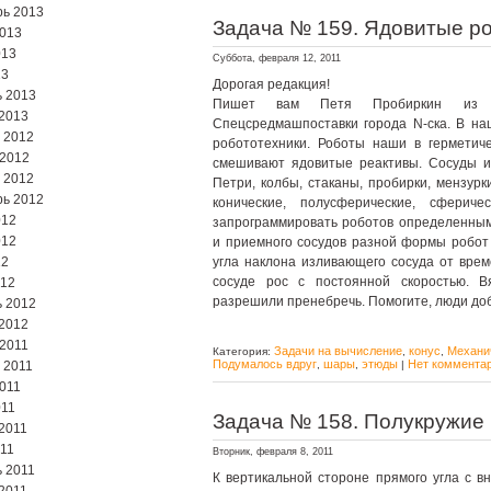
ь 2013
Задача № 159. Ядовитые р
2013
013
Суббота, февраля 12, 2011
13
Дорогая редакция!
 2013
Пишет вам Петя Пробиркин из се
2013
Спецсредмашпоставки города N-ска. В на
 2012
робототехники. Роботы наши в герметич
 2012
смешивают ядовитые реактивы. Сосуды и
 2012
Петри, колбы, стаканы, пробирки, мензурк
ь 2012
конические, полусферические, сферич
012
запрограммировать роботов определенным
012
и приемного сосудов разной формы робот
12
угла наклона изливающего сосуда от врем
сосуде рос с постоянной скоростью. В
012
разрешили пренебречь. Помогите, люди до
 2012
2012
2011
Задачи на вычисление
конус
Механи
Категория:
,
,
Подумалось вдруг
шары
этюды
Нет комментар
 2011
,
,
|
2011
011
Задача № 158. Полукружие 
2011
11
Вторник, февраля 8, 2011
 2011
К вертикальной стороне прямого угла с 