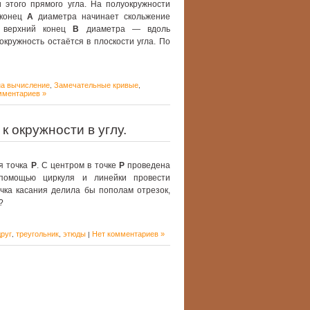
 этого прямого угла. На полуокружности
 конец
А
диаметра начинает скольжение
а верхний конец
B
диаметра — вдоль
окружность остаётся в плоскости угла. По
на вычисление
Замечательные кривые
,
,
мментариев »
к окружности в углу.
я точка
P
. С центром в точке
P
проведена
омощью циркуля и линейки провести
очка касания делила бы пополам отрезок,
?
руг
треугольник
этюды
Нет комментариев »
,
,
|