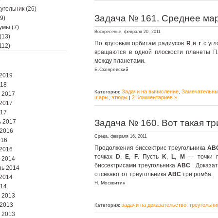
угольник
(26)
Задача № 161. Среднее ма
9)
мумы
(7)
Воскресенье, февраля 20, 2011
(13)
По круговым орбитам радиусов
R
и
r
с уг
112)
вращаются в одной плоскости планеты П
между планетами.
Е.Скляревский
2019
018
Задачи на вычисление
Замечательны
Категория:
,
 2017
шары
этюды
2 Комментариев »
,
|
2017
017
Задача № 160. Вот такая т
 2017
 2016
Среда, февраля 16, 2011
016
Продолжения биссектрис треугольника
AB
2016
точках
D
,
E
,
F
. Пусть
K
,
L
,
M
— точки 
 2014
биссектрисами треугольника
ABC
. Доказа
ь 2014
отсекают от треугольника
ABC
три ромба.
2014
Н. Москвитин
014
 2013
 2013
задачи на доказательство
треугольни
Категория:
,
 2013