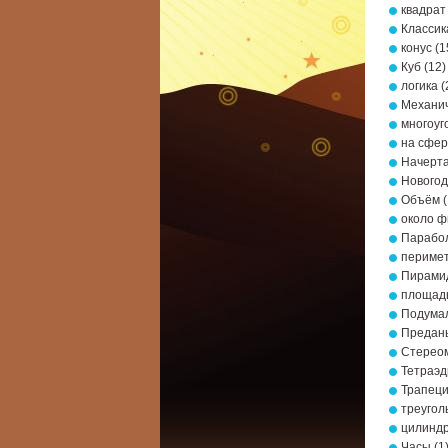
квадрат
Классик
конус
(1
Куб
(12)
логика
(
Механич
многоуг
на сфе
Начерта
Новогод
Объём
(
около ф
Парабо
периме
Пирами
площад
Подумал
Предань
Стерео
Тетраэд
Трапец
треугол
цилинд
Часы
(1