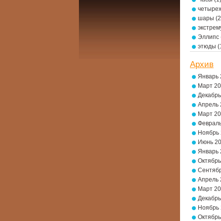
четырех
шары
(2
экстре
Эллипс
этюды
(
Архив
Январь 
Март 2
Декабрь
Апрель 
Март 2
Февраль
Ноябрь
Июнь 2
Январь 
Октябрь
Сентябр
Апрель 
Март 2
Декабрь
Ноябрь
Октябрь