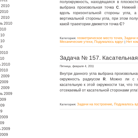
2011
полуокружность, находящаяся в плоскости
 2010
выбрана произвольная точка
С
. Нижний
 2010
вдоль горизонтальной стороны угла, 
 2010
вертикальной стороны угла, при этом полу
ь 2010
какой траектории движется точка
С
?
2010
010
геометрическое место точек
Задачи 
Категория:
,
010
Механические утехи
Подумалось вдруг
Нет ко
,
|
10
2010
Задача № 157. Касательная 
010
 2010
Пятница, февраля 4, 2011
2010
Внутри данного угла выбрана произвольна
 2009
окружность радиусом
R
. Можно ли с п
 2009
касательную к этой окружности так, что т
 2009
отсекаемый от касательной сторонами угла
ь 2009
2009
Задачи на построение
Подумалось вд
Категория:
,
009
09
2009
009
 2009
2009