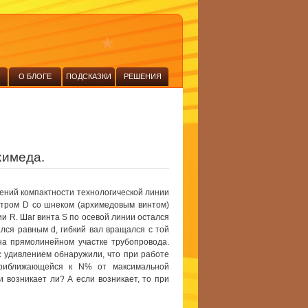
О БЛОГЕ
ПОДСКАЗКИ
РЕШЕНИЯ
химеда.
ений компактности технологической линии
етром D со шнеком (архимедовым винтом)
ии R. Шаг винта S по осевой линии остался
лся равным d, гибкий вал вращался с той
 на прямолинейном участке трубопровода.
с удивлением обнаружили, что при работе
приближающейся к N% от максимальной
и возникает ли? А если возникает, то при