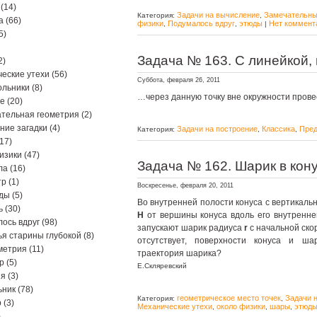
(14)
Задачи на вычисление
Замечательны
Категория:
,
а
(66)
физики
Подумалось вдруг
этюды
Нет коммент
,
,
|
5)
Задача № 163. С линейкой,
2)
еские утехи
(56)
Суббота, февраля 26, 2011
ольники
(8)
…через данную точку вне окружности провес
ре
(20)
тельная геометрия
(2)
ние загадки
(4)
Задачи на построение
Классика
Пред
Категория:
,
,
17)
изики
(47)
Задача № 162. Шарик в кону
ла
(16)
тр
(1)
Воскресенье, февраля 20, 2011
ды
(5)
Во внутренней полости конуса с вертикаль
ь
(30)
H
от вершины конуса вдоль его внутренне
ось вдруг
(98)
запускают шарик радиуса
r
с начальной ск
я старины глубокой
(8)
отсутствует, поверхности конуса и ша
метрия
(11)
траектория шарика?
р
(5)
Е.Скляревский
ия
(3)
ьник
(78)
геометрическое место точек
Задачи 
Категория:
,
р
(3)
Механические утехи
около физики
шары
этюд
,
,
,
)