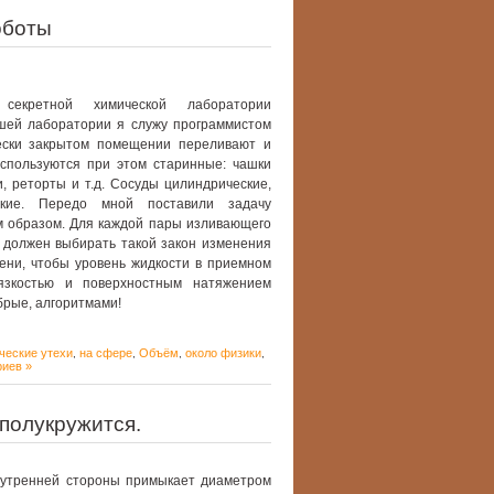
оботы
кретной химической лаборатории
шей лаборатории я служу программистом
ески закрытом помещении переливают и
спользуются при этом старинные: чашки
и, реторты и т.д. Сосуды цилиндрические,
еские. Передо мной поставили задачу
 образом. Для каждой пары изливающего
 должен выбирать такой закон изменения
ени, чтобы уровень жидкости в приемном
язкостью и поверхностным натяжением
брые, алгоритмами!
ческие утехи
на сфере
Объём
около физики
,
,
,
,
иев »
полукружится.
внутренней стороны примыкает диаметром