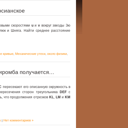
рсианское
ловыми скоростями
u
и
v
вокруг звезды Зю
люк и Шняга. Найти среднее расстояние
е кривые
Механические утехи
около физики
,
,
,
риромба получается…
C
пересекают его описанную окружность в
пересечения сторон треугольника
DEF
с
ть, что продолжения отрезков
KL
,
LM
и
KM
к
Нет комментариев »
|