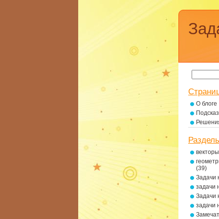
Зад
Страни
О блоге
Подсказ
Решени
Раздел
векторы
геометр
(39)
Задачи 
задачи 
Задачи 
задачи 
Замеча