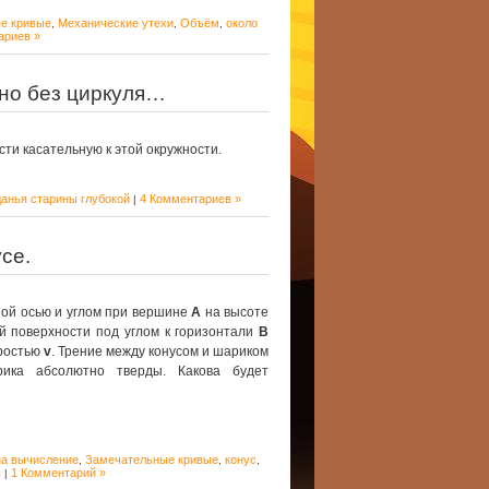
е кривые
Механические утехи
Объём
около
,
,
,
ариев »
 но без циркуля…
ти касательную к этой окружности.
анья старины глубокой
4 Комментариев »
|
се.
ной осью и углом при вершине
A
на высоте
й поверхности под углом к горизонтали
B
оростью
v
. Трение между конусом и шариком
рика абсолютно тверды. Какова будет
на вычисление
Замечательные кривые
конус
,
,
,
ы
1 Комментарий »
|