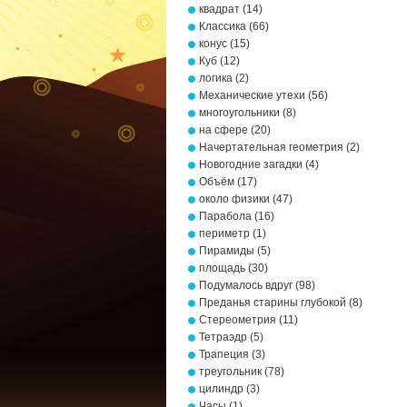
квадрат
(14)
Классика
(66)
конус
(15)
Куб
(12)
логика
(2)
Механические утехи
(56)
многоугольники
(8)
на сфере
(20)
Начертательная геометрия
(2)
Новогодние загадки
(4)
Объём
(17)
около физики
(47)
Парабола
(16)
периметр
(1)
Пирамиды
(5)
площадь
(30)
Подумалось вдруг
(98)
Преданья старины глубокой
(8)
Стереометрия
(11)
Тетраэдр
(5)
Трапеция
(3)
треугольник
(78)
цилиндр
(3)
Часы
(1)