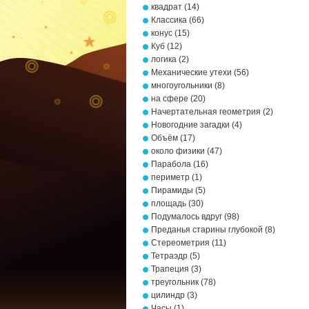
квадрат
(14)
Классика
(66)
конус
(15)
Куб
(12)
логика
(2)
Механические утехи
(56)
многоугольники
(8)
на сфере
(20)
Начертательная геометрия
(2)
Новогодние загадки
(4)
Объём
(17)
около физики
(47)
Парабола
(16)
периметр
(1)
Пирамиды
(5)
площадь
(30)
Подумалось вдруг
(98)
Преданья старины глубокой
(8)
Стереометрия
(11)
Тетраэдр
(5)
Трапеция
(3)
треугольник
(78)
цилиндр
(3)
Часы
(1)