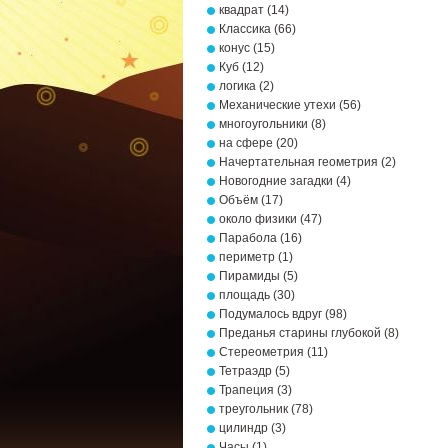
квадрат
(14)
Классика
(66)
конус
(15)
Куб
(12)
логика
(2)
Механические утехи
(56)
многоугольники
(8)
на сфере
(20)
Начертательная геометрия
(2)
Новогодние загадки
(4)
Объём
(17)
около физики
(47)
Парабола
(16)
периметр
(1)
Пирамиды
(5)
площадь
(30)
Подумалось вдруг
(98)
Преданья старины глубокой
(8)
Стереометрия
(11)
Тетраэдр
(5)
Трапеция
(3)
треугольник
(78)
цилиндр
(3)
Часы
(1)