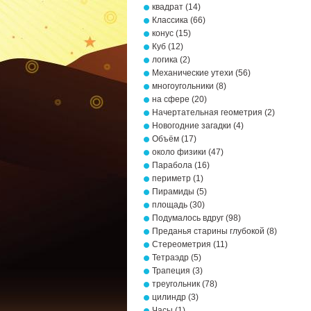
квадрат
(14)
Классика
(66)
конус
(15)
Куб
(12)
логика
(2)
Механические утехи
(56)
многоугольники
(8)
на сфере
(20)
Начертательная геометрия
(2)
Новогодние загадки
(4)
Объём
(17)
около физики
(47)
Парабола
(16)
периметр
(1)
Пирамиды
(5)
площадь
(30)
Подумалось вдруг
(98)
Преданья старины глубокой
(8)
Стереометрия
(11)
Тетраэдр
(5)
Трапеция
(3)
треугольник
(78)
цилиндр
(3)
Часы
(1)