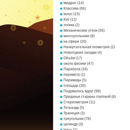
квадрат
(14)
Классика
(66)
конус
(15)
Куб
(12)
логика
(2)
Механические утехи
(56)
многоугольники
(8)
на сфере
(20)
Начертательная геометрия
(2)
Новогодние загадки
(4)
Объём
(17)
около физики
(47)
Парабола
(16)
периметр
(1)
Пирамиды
(5)
площадь
(30)
Подумалось вдруг
(98)
Преданья старины глубокой
(8)
Стереометрия
(11)
Тетраэдр
(5)
Трапеция
(3)
треугольник
(78)
цилиндр
(3)
Часы
(1)