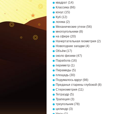
квадрат
(14)
Классика
(66)
конус
(15)
Куб
(12)
логика
(2)
Механические утехи
(56)
многоугольники
(8)
на сфере
(20)
Начертательная геометрия
(2)
Новогодние загадки
(4)
Объём
(17)
около физики
(47)
Парабола
(16)
периметр
(1)
Пирамиды
(5)
площадь
(30)
Подумалось вдруг
(98)
Преданья старины глубокой
(8)
Стереометрия
(11)
Тетраэдр
(5)
Трапеция
(3)
треугольник
(78)
цилиндр
(3)
Часы
(1)