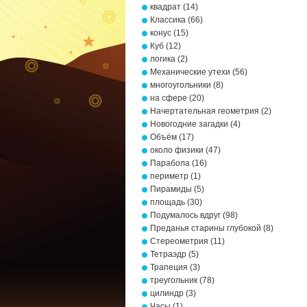
квадрат
(14)
Классика
(66)
конус
(15)
Куб
(12)
логика
(2)
Механические утехи
(56)
многоугольники
(8)
на сфере
(20)
Начертательная геометрия
(2)
Новогодние загадки
(4)
Объём
(17)
около физики
(47)
Парабола
(16)
периметр
(1)
Пирамиды
(5)
площадь
(30)
Подумалось вдруг
(98)
Преданья старины глубокой
(8)
Стереометрия
(11)
Тетраэдр
(5)
Трапеция
(3)
треугольник
(78)
цилиндр
(3)
Часы
(1)