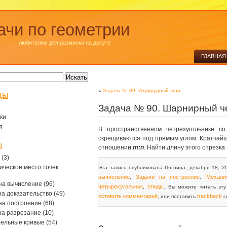
ачи по геометрии
любителям для разминки на досуге
ГЛАВНАЯ
«
Задача № 89. Изумрудный шар.
цы
Задача № 90. Шарнирный ч
ки
я
В пространственном четрехугольнике с
скрещиваются под прямым углом. Кратчай
ы
отношении
m:n
. Найти длину этого отрезк
(3)
ическое место точек
Эта запись опубликована Пятница, декабря 18, 2
вычисление
Задачи на построение
Механи
,
,
на вычисление
(96)
четырехугольник
этюды
,
. Вы можите читать эт
на доказательство
(49)
оставить комментарий
trackback
, или поставить
с
на построение
(68)
на разрезание
(10)
тельные кривые
(54)