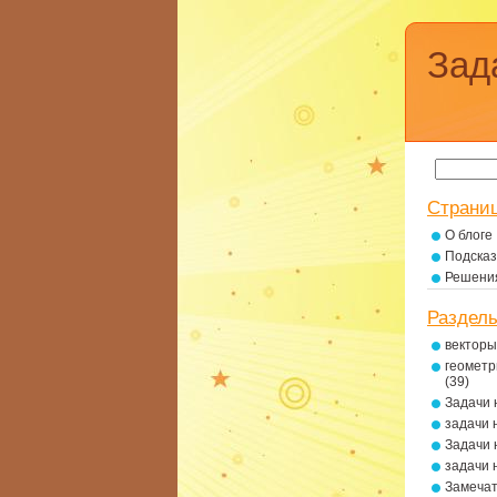
Зад
Страни
О блоге
Подсказ
Решени
Раздел
векторы
геометр
(39)
Задачи 
задачи 
Задачи 
задачи 
Замеча