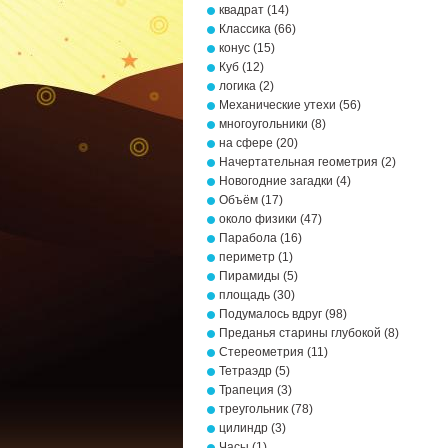
квадрат
(14)
Классика
(66)
конус
(15)
Куб
(12)
логика
(2)
Механические утехи
(56)
многоугольники
(8)
на сфере
(20)
Начертательная геометрия
(2)
Новогодние загадки
(4)
Объём
(17)
около физики
(47)
Парабола
(16)
периметр
(1)
Пирамиды
(5)
площадь
(30)
Подумалось вдруг
(98)
Преданья старины глубокой
(8)
Стереометрия
(11)
Тетраэдр
(5)
Трапеция
(3)
треугольник
(78)
цилиндр
(3)
Часы
(1)