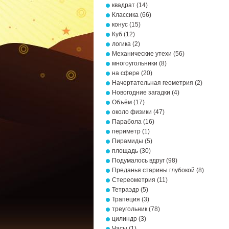
квадрат
(14)
Классика
(66)
конус
(15)
Куб
(12)
логика
(2)
Механические утехи
(56)
многоугольники
(8)
на сфере
(20)
Начертательная геометрия
(2)
Новогодние загадки
(4)
Объём
(17)
около физики
(47)
Парабола
(16)
периметр
(1)
Пирамиды
(5)
площадь
(30)
Подумалось вдруг
(98)
Преданья старины глубокой
(8)
Стереометрия
(11)
Тетраэдр
(5)
Трапеция
(3)
треугольник
(78)
цилиндр
(3)
Часы
(1)