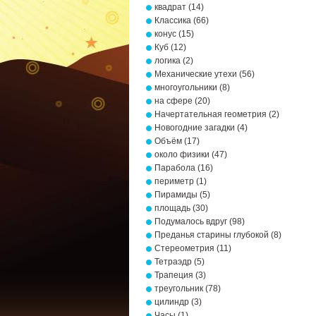
квадрат
(14)
Классика
(66)
конус
(15)
Куб
(12)
логика
(2)
Механические утехи
(56)
многоугольники
(8)
на сфере
(20)
Начертательная геометрия
(2)
Новогодние загадки
(4)
Объём
(17)
около физики
(47)
Парабола
(16)
периметр
(1)
Пирамиды
(5)
площадь
(30)
Подумалось вдруг
(98)
Преданья старины глубокой
(8)
Стереометрия
(11)
Тетраэдр
(5)
Трапеция
(3)
треугольник
(78)
цилиндр
(3)
Часы
(1)