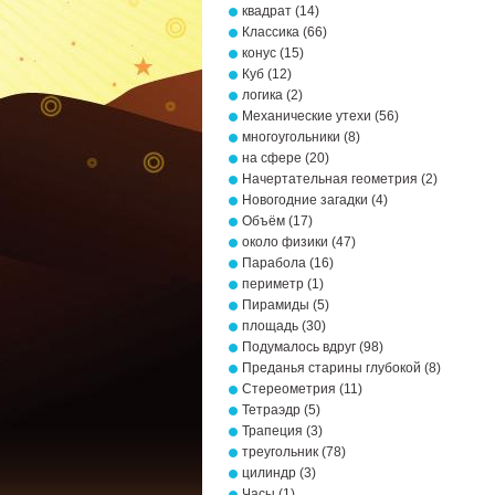
квадрат
(14)
Классика
(66)
конус
(15)
Куб
(12)
логика
(2)
Механические утехи
(56)
многоугольники
(8)
на сфере
(20)
Начертательная геометрия
(2)
Новогодние загадки
(4)
Объём
(17)
около физики
(47)
Парабола
(16)
периметр
(1)
Пирамиды
(5)
площадь
(30)
Подумалось вдруг
(98)
Преданья старины глубокой
(8)
Стереометрия
(11)
Тетраэдр
(5)
Трапеция
(3)
треугольник
(78)
цилиндр
(3)
Часы
(1)