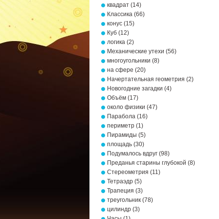
квадрат
(14)
Классика
(66)
конус
(15)
Куб
(12)
логика
(2)
Механические утехи
(56)
многоугольники
(8)
на сфере
(20)
Начертательная геометрия
(2)
Новогодние загадки
(4)
Объём
(17)
около физики
(47)
Парабола
(16)
периметр
(1)
Пирамиды
(5)
площадь
(30)
Подумалось вдруг
(98)
Преданья старины глубокой
(8)
Стереометрия
(11)
Тетраэдр
(5)
Трапеция
(3)
треугольник
(78)
цилиндр
(3)
Часы
(1)