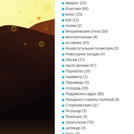
квадрат
(14)
Классика
(66)
конус
(15)
Куб
(12)
логика
(2)
Механические утехи
(56)
многоугольники
(8)
на сфере
(20)
Начертательная геометрия
(2)
Новогодние загадки
(4)
Объём
(17)
около физики
(47)
Парабола
(16)
периметр
(1)
Пирамиды
(5)
площадь
(30)
Подумалось вдруг
(98)
Преданья старины глубокой
(8)
Стереометрия
(11)
Тетраэдр
(5)
Трапеция
(3)
треугольник
(78)
цилиндр
(3)
Часы
(1)