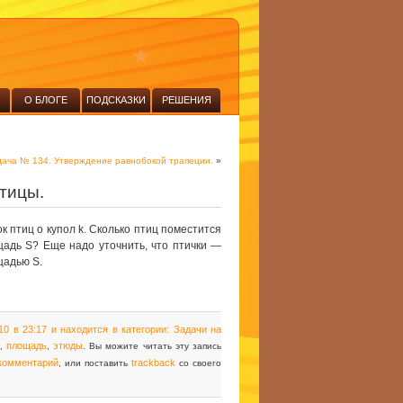
О БЛОГЕ
ПОДСКАЗКИ
РЕШЕНИЯ
дача № 134. Утверждение равнобокой трапеции.
»
птицы.
 птиц о купол k. Сколько птиц поместится
щадь S? Еще надо уточнить, что птички —
щадью S.
10 в 23:17 и находится в категории:
Задачи на
площадь
этюды
,
,
. Вы можите читать эту запись
 комментарий
trackback
, или поставить
со своего