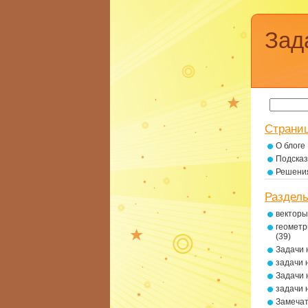
Зад
Страни
О блоге
Подсказ
Решени
Раздел
векторы
геометр
(39)
Задачи 
задачи 
Задачи 
задачи 
Замеча