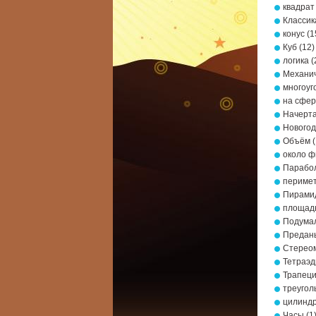
квадрат
Классик
конус
(1
Куб
(12)
логика
(
Механич
многоуг
на сфе
Начерта
Новогод
Объём
(
около ф
Парабо
периме
Пирами
площад
Подумал
Предань
Стерео
Тетраэд
Трапец
треугол
цилинд
Часы
(1