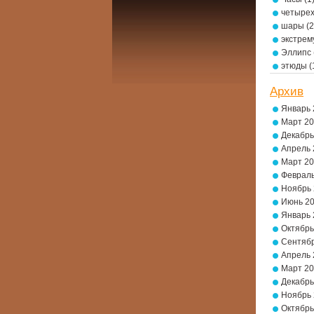
четырех
шары
(2
экстре
Эллипс
этюды
(
Архив
Январь 
Март 2
Декабрь
Апрель 
Март 2
Февраль
Ноябрь
Июнь 2
Январь 
Октябрь
Сентябр
Апрель 
Март 2
Декабрь
Ноябрь
Октябрь