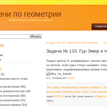
ачи по геометрии
любителям для разминки на досуге
ГЛАВНАЯ
«
Задача № 132. Параболический трамплин.
За
цы
Задача № 133. Гур Эмир и 
ки
я
Радиус купола R, коэффициент трения лапок
на куполе, если одна птица занимает пло
ы
неделимые, недеформируемые кружки пло
(3)
Е.С. Скляревский
Компот
ическое место точек
на вычисление
(96)
Эта запись опубликована Вторник, ноября 9, 20
на доказательство
(49)
вычисление
Механические утехи
около физики
,
,
на построение
(68)
RSS 2.0
оставить
через
поток. Вы также можите
на разрезание
(10)
сайта.
тельные кривые
(54)