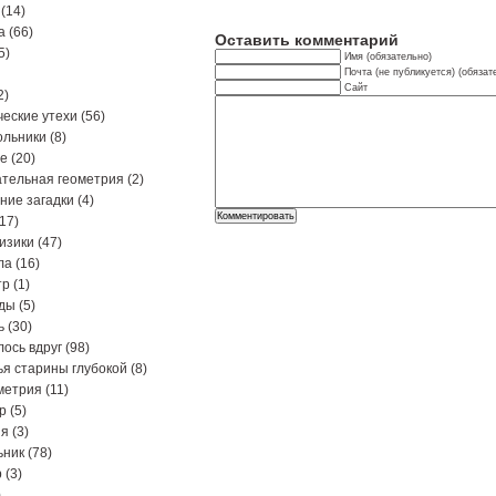
(14)
а
(66)
Оставить комментарий
5)
Имя (обязательно)
Почта (не публикуется) (обязат
Сайт
2)
еские утехи
(56)
ольники
(8)
ре
(20)
тельная геометрия
(2)
ние загадки
(4)
17)
изики
(47)
ла
(16)
тр
(1)
ды
(5)
ь
(30)
ось вдруг
(98)
я старины глубокой
(8)
метрия
(11)
р
(5)
ия
(3)
ьник
(78)
р
(3)
)