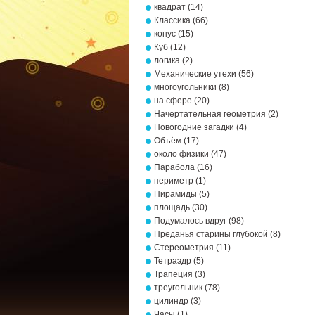
квадрат
(14)
Классика
(66)
конус
(15)
Куб
(12)
логика
(2)
Механические утехи
(56)
многоугольники
(8)
на сфере
(20)
Начертательная геометрия
(2)
Новогодние загадки
(4)
Объём
(17)
около физики
(47)
Парабола
(16)
периметр
(1)
Пирамиды
(5)
площадь
(30)
Подумалось вдруг
(98)
Преданья старины глубокой
(8)
Стереометрия
(11)
Тетраэдр
(5)
Трапеция
(3)
треугольник
(78)
цилиндр
(3)
Часы
(1)