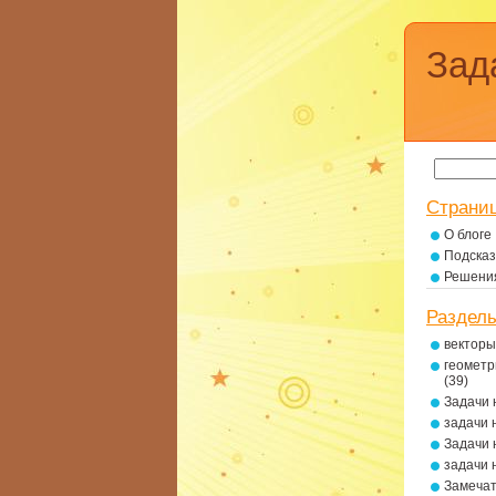
Зад
Страни
О блоге
Подсказ
Решени
Раздел
векторы
геометр
(39)
Задачи 
задачи 
Задачи 
задачи 
Замеча