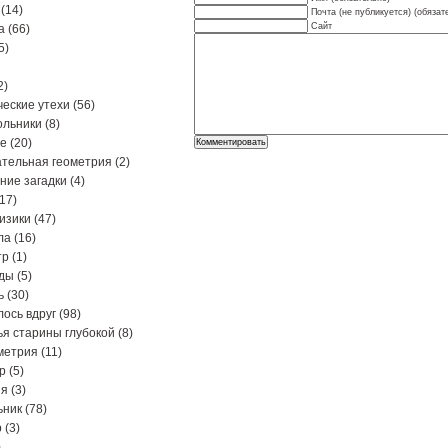
(14)
Почта (не публикуется) (обязат
Сайт
а
(66)
5)
2)
еские утехи
(56)
ольники
(8)
ре
(20)
тельная геометрия
(2)
ние загадки
(4)
17)
изики
(47)
ла
(16)
тр
(1)
ды
(5)
ь
(30)
ось вдруг
(98)
я старины глубокой
(8)
метрия
(11)
р
(5)
ия
(3)
ьник
(78)
р
(3)
)