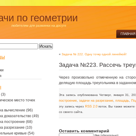
ачи по геометрии
любителям для разминки на досуге
ГЛАВНАЯ
«
Задача № 222. Одну точку одной линейкой!
цы
Задача №223. Рассечь треу
ки
я
Через произвольно отмеченную на сторон
делящую площадь треугольника в заданном
ы
(3)
Эта запись опубликована Четверг, января 31, 20
ическое место точек
построение
задачи на разрезание
площадь
По
,
,
,
RSS 2.0
эту запись через
поток. Вы также можите
на вычисление
(96)
со своего сайта.
на доказательство
(49)
на построение
(68)
на разрезание
(10)
Оставить комментарий
тельные кривые
(54)
Имя (обязательно)