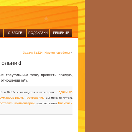
О БЛОГЕ
ПОДСКАЗКИ
РЕШЕНИЯ
Задача №224. Наклон параболы
»
гольник!
е треугольника точку провести прямую,
 отношении m/n.
Задачи на
13 в 02:55 и находится в категории:
думалось вдруг
треугольник
,
. Вы можите читать
оставить комментарий
trackback
, или поставить