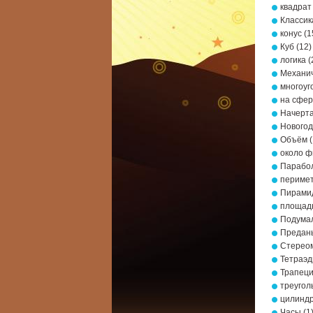
квадрат
Классик
конус
(1
Куб
(12)
логика
(
Механич
многоуг
на сфе
Начерта
Новогод
Объём
(
около ф
Парабо
периме
Пирами
площад
Подумал
Предань
Стерео
Тетраэд
Трапец
треугол
цилинд
Часы
(1