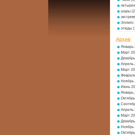
четырех
шары
(2
экстре
Эллипс
этюды
(
Архив
Январь 
Март 2
Декабрь
Апрель 
Март 2
Февраль
Ноябрь
Июнь 2
Январь 
Октябрь
Сентябр
Апрель 
Март 2
Декабрь
Ноябрь
Октябрь