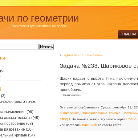
ачи по геометрии
любителям для разминки на досуге
ГЛАВНАЯ
«
Задача №237. Тень башни
цы
Задача №238. Шариковое с
ки
я
Шарик падает с высоты
h
на наклонную п
период прыжков от угла наклона плоско
ы
пренебречь.
Е.Скляревский
(3)
ическое место точек
Эта запись опубликована Среда, сентября 11, 20
на вычисление
(96)
вычисление
Замечательные кривые
Механич
,
,
на доказательство
(49)
этюды
RSS 2.
. Вы можите читать эту запись через
на построение
(68)
trackback
или поставить
со своего сайта.
на разрезание
(10)
тельные кривые
(54)