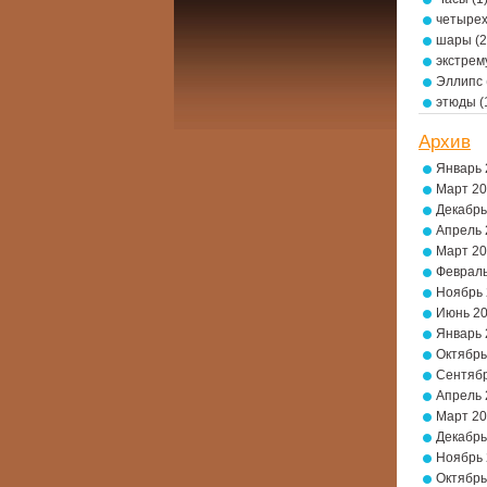
четырех
шары
(2
экстре
Эллипс
этюды
(
Архив
Январь 
Март 2
Декабрь
Апрель 
Март 2
Февраль
Ноябрь
Июнь 2
Январь 
Октябрь
Сентябр
Апрель 
Март 2
Декабрь
Ноябрь
Октябрь