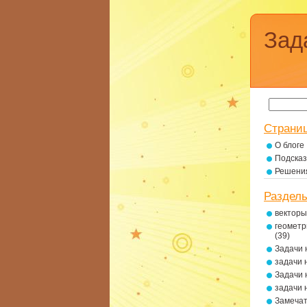
Зад
Страни
О блоге
Подсказ
Решени
Раздел
векторы
геометр
(39)
Задачи 
задачи 
Задачи 
задачи 
Замеча