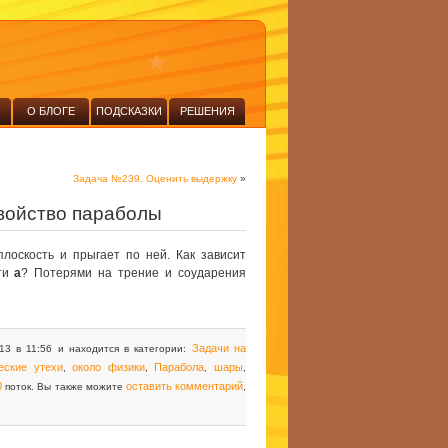
О БЛОГЕ
ПОДСКАЗКИ
РЕШЕНИЯ
Задача №239. Оценить выдержку
»
войство параболы
лоскость и прыгает по ней. Как зависит
сти
а
? Потерями на трение и соударения
Задачи на
13 в 11:56 и находится в категории:
еские утехи
около физики
Парабола
шары
,
,
,
,
0
оставить комментарий
поток. Вы также можите
,