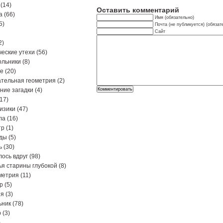
(14)
Оставить комментарий
а
(66)
Имя (обязательно)
5)
Почта (не публикуется) (обязат
Сайт
2)
еские утехи
(56)
ольники
(8)
ре
(20)
тельная геометрия
(2)
ние загадки
(4)
17)
изики
(47)
ла
(16)
тр
(1)
ды
(5)
ь
(30)
ось вдруг
(98)
я старины глубокой
(8)
метрия
(11)
р
(5)
ия
(3)
ьник
(78)
р
(3)
)