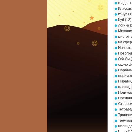
квадрат
Классик
конус
(1
Куб
(12)
логика
(
Механич
многоуг
на сфе
Начерта
Новогод
Объём
(
около ф
Парабо
периме
Пирами
площад
Подумал
Предань
Стерео
Тетраэд
Трапец
треугол
цилинд
Часы
(1