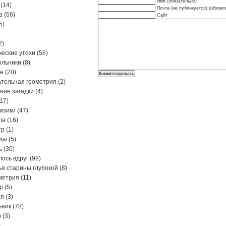
Имя (обязательно)
(14)
Почта (не публикуется) (обязат
а
(66)
Сайт
5)
2)
еские утехи
(56)
ольники
(8)
ре
(20)
тельная геометрия
(2)
ние загадки
(4)
17)
изики
(47)
ла
(16)
тр
(1)
ды
(5)
ь
(30)
ось вдруг
(98)
я старины глубокой
(8)
метрия
(11)
р
(5)
ия
(3)
ьник
(78)
р
(3)
)