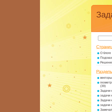
Зад
Страни
О блоге
Подсказ
Решени
Раздел
векторы
геометр
(39)
Задачи 
задачи 
Задачи 
задачи 
Замеча