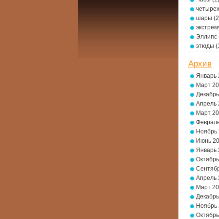
четырех
шары
(2
экстре
Эллипс
этюды
(
Архив
Январь 
Март 2
Декабрь
Апрель 
Март 2
Февраль
Ноябрь
Июнь 2
Январь 
Октябрь
Сентябр
Апрель 
Март 2
Декабрь
Ноябрь
Октябрь