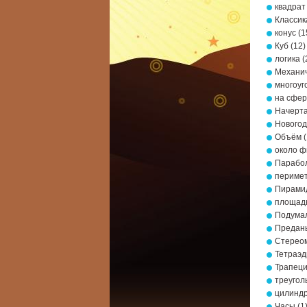
квадрат
Классик
конус
(1
Куб
(12)
логика
(
Механич
многоуг
на сфе
Начерта
Новогод
Объём
(
около ф
Парабо
периме
Пирами
площад
Подумал
Предань
Стерео
Тетраэд
Трапец
треугол
цилинд
Часы
(1