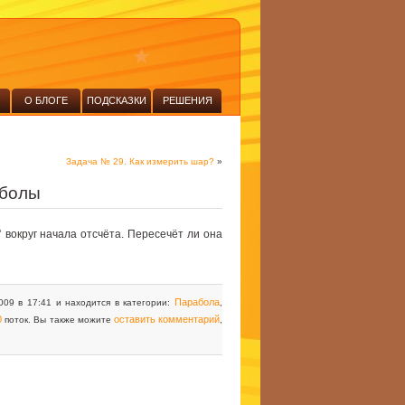
О БЛОГЕ
ПОДСКАЗКИ
РЕШЕНИЯ
Задача № 29. Как измерить шар?
»
аболы
° вокруг начала отсчёта. Пересечёт ли она
Парабола
009 в 17:41 и находится в категории:
,
0
оставить комментарий
поток. Вы также можите
,