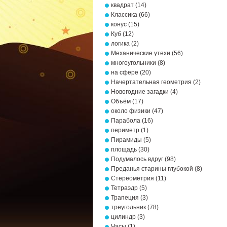
квадрат
(14)
Классика
(66)
конус
(15)
Куб
(12)
логика
(2)
Механические утехи
(56)
многоугольники
(8)
на сфере
(20)
Начертательная геометрия
(2)
Новогодние загадки
(4)
Объём
(17)
около физики
(47)
Парабола
(16)
периметр
(1)
Пирамиды
(5)
площадь
(30)
Подумалось вдруг
(98)
Преданья старины глубокой
(8)
Стереометрия
(11)
Тетраэдр
(5)
Трапеция
(3)
треугольник
(78)
цилиндр
(3)
Часы
(1)