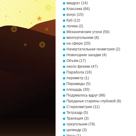
квадрат
(14)
Классика
(66)
конус
(15)
Куб
(12)
логика
(2)
Механические утехи
(56)
многоугольники
(8)
на сфере
(20)
Начертательная геометрия
(2)
Новогодние загадки
(4)
Объём
(17)
около физики
(47)
Парабола
(16)
периметр
(1)
Пирамиды
(5)
площадь
(30)
Подумалось вдруг
(98)
Преданья старины глубокой
(8)
Стереометрия
(11)
Тетраэдр
(5)
Трапеция
(3)
треугольник
(78)
цилиндр
(3)
Часы
(1)