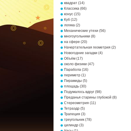
квадрат
(14)
Классика
(66)
конус
(15)
Куб
(12)
логика
(2)
Механические утехи
(56)
многоугольники
(8)
на сфере
(20)
Начертательная геометрия
(2)
Новогодние загадки
(4)
Объём
(17)
около физики
(47)
Парабола
(16)
периметр
(1)
Пирамиды
(5)
площадь
(30)
Подумалось вдруг
(98)
Преданья старины глубокой
(8)
Стереометрия
(11)
Тетраэдр
(5)
Трапеция
(3)
треугольник
(78)
цилиндр
(3)
Часы
(1)