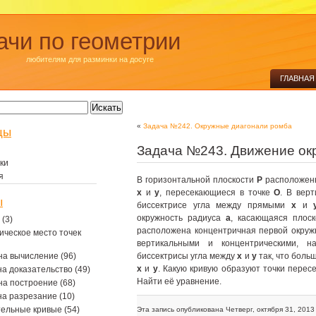
ачи по геометрии
любителям для разминки на досуге
ГЛАВНАЯ
«
Задача №242. Окружные диагонали ромба
цы
Задача №243. Движение ок
ки
я
В горизонтальной плоскости
P
расположены
x
и
y
, пересекающиеся в точке
O
. В вер
ы
биссектрисе угла между прямыми
x
и
окружность радиуса
a
, касающаяся плос
(3)
расположена концентричная первой окруж
ическое место точек
вертикальными и концентрическими, н
на вычисление
(96)
биссектрисы угла между
x
и
y
так, что боль
x
и
y
. Какую кривую образуют точки пере
на доказательство
(49)
Найти её уравнение.
на построение
(68)
на разрезание
(10)
тельные кривые
(54)
Эта запись опубликована Четверг, октября 31, 2013