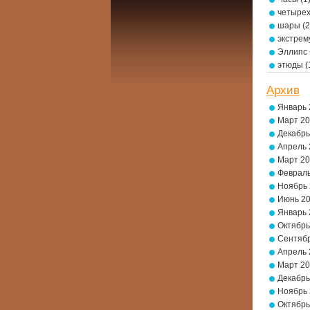
четырех
шары
(2
экстре
Эллипс
этюды
(
Архив
Январь 
Март 2
Декабрь
Апрель 
Март 2
Февраль
Ноябрь
Июнь 2
Январь 
Октябрь
Сентябр
Апрель 
Март 2
Декабрь
Ноябрь
Октябрь