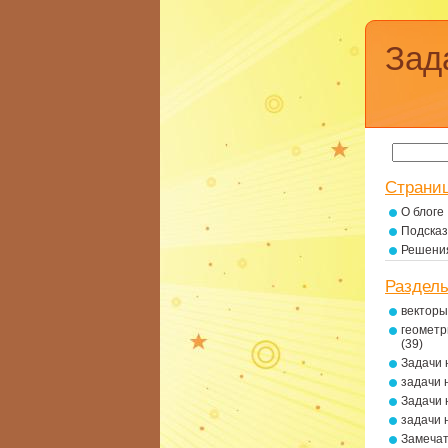
Зад
Страни
О блоге
Подсказ
Решени
Раздел
векторы
геометр
(39)
Задачи 
задачи 
Задачи 
задачи 
Замеча