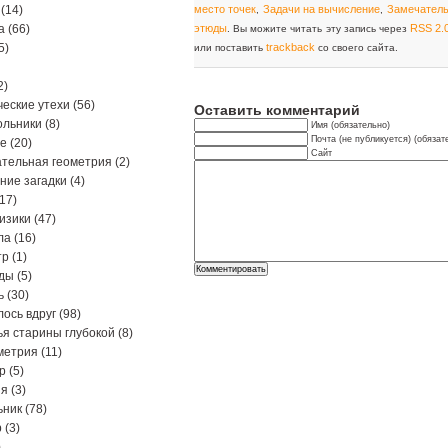
(14)
место точек
Задачи на вычисление
Замечатель
,
,
а
(66)
этюды
RSS 2.
. Вы можите читать эту запись через
5)
trackback
или поставить
со своего сайта.
2)
еские утехи
(56)
Оставить комментарий
ольники
(8)
Имя (обязательно)
Почта (не публикуется) (обязат
ре
(20)
Сайт
тельная геометрия
(2)
ние загадки
(4)
17)
изики
(47)
ла
(16)
тр
(1)
ды
(5)
ь
(30)
ось вдруг
(98)
я старины глубокой
(8)
метрия
(11)
р
(5)
ия
(3)
ьник
(78)
р
(3)
)