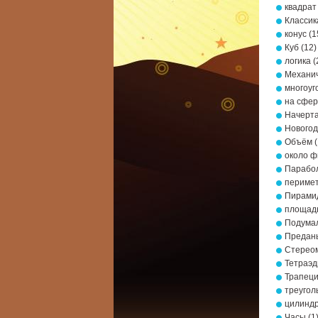
квадрат
Классик
конус
(1
Куб
(12)
логика
(
Механич
многоуг
на сфе
Начерта
Новогод
Объём
(
около ф
Парабо
периме
Пирами
площад
Подумал
Предань
Стерео
Тетраэд
Трапец
треугол
цилинд
Часы
(1