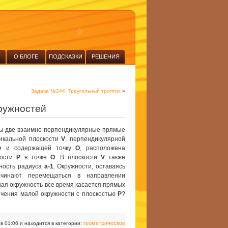
О БЛОГЕ
ПОДСКАЗКИ
РЕШЕНИЯ
Задача №244. Треугольный триптих
»
ружностей
 две взаимно перпендикулярные прямые
тикальной плоскости
V
, перпендикулярной
y
и содержащей точку
O
, расположена
кости
P
в точке
O
. В плоскости
V
также
ность радиуса
a-1
. Окружности, оставаясь
ачинают перемещаться в направлении
шая окружность все время касается прямых
сечения малой окружности с плоскостью
P
?
геометрическое
 в 01:06 и находится в категории: