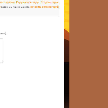
ные кривые
Подумалось вдруг
Стереометрия
,
,
,
0
оставить комментарий
поток. Вы также можите
,
ельно)