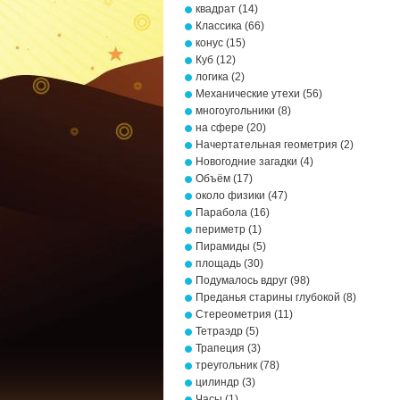
квадрат
(14)
Классика
(66)
конус
(15)
Куб
(12)
логика
(2)
Механические утехи
(56)
многоугольники
(8)
на сфере
(20)
Начертательная геометрия
(2)
Новогодние загадки
(4)
Объём
(17)
около физики
(47)
Парабола
(16)
периметр
(1)
Пирамиды
(5)
площадь
(30)
Подумалось вдруг
(98)
Преданья старины глубокой
(8)
Стереометрия
(11)
Тетраэдр
(5)
Трапеция
(3)
треугольник
(78)
цилиндр
(3)
Часы
(1)