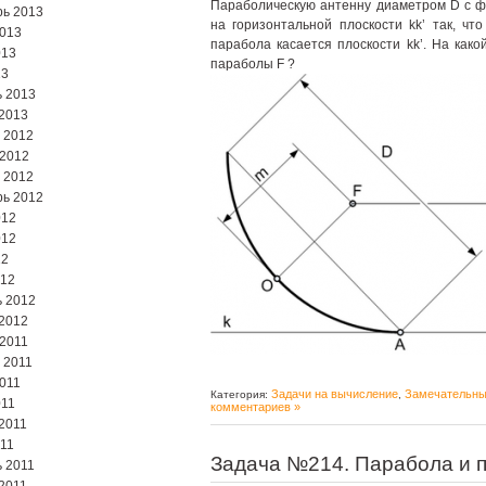
Параболическую антенну диаметром D с 
ь 2013
на горизонтальной плоскости kk’ так, чт
2013
парабола касается плоскости kk’. На како
013
параболы F ?
13
 2013
2013
 2012
 2012
 2012
ь 2012
012
012
12
012
 2012
2012
2011
 2011
2011
Задачи на вычисление
Замечательны
Категория:
,
011
комментариев »
2011
11
Задача №214. Парабола и 
 2011