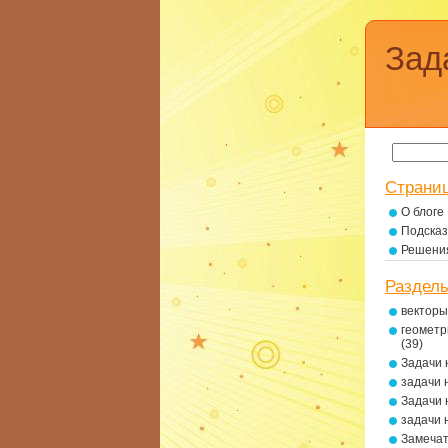
Зад
Страни
О блоге
Подсказ
Решени
Раздел
векторы
геометр
(39)
Задачи 
задачи 
Задачи 
задачи 
Замеча