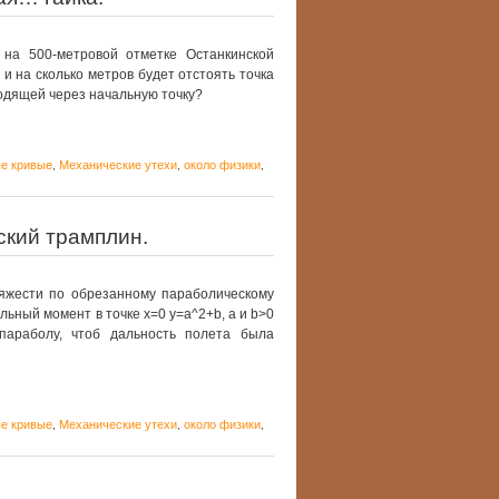
 на 500-метровой отметке Останкинской
 и на сколько метров будет отстоять точка
ходящей через начальную точку?
е кривые
Механические утехи
около физики
,
,
,
ский трамплин.
яжести по обрезанному параболическому
льный момент в точке x=0 y=a^2+b, a и b>0
параболу, чтоб дальность полета была
е кривые
Механические утехи
около физики
,
,
,