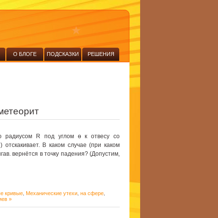
О БЛОГЕ
ПОДСКАЗКИ
РЕШЕНИЯ
метеорит
 радиусом R под углом ѳ к отвесу со
) отскакивает. В каком случае (при каком
ав. вернётся в точку падения? (Допустим,
е кривые
Механические утехи
на сфере
,
,
,
иев »