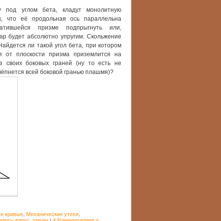
у под углом бета, кладут монолитную
к, что её продольная ось параллельна
катившейся призме подпрыгнуть или,
дар будет абсолютно упругим. Скольжение
Найдется ли такой угол бета, при котором
я от плоскости призма приземлится на
з своих боковых граней (ну то есть не
шлёпнется всей боковой гранью плашмя)?
е кривые
Механические утехи
,
,
лось вдруг
этюды
4 Комментариев »
,
|