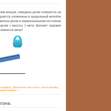
ним концом, середина доски опирается на
упираются уложенные в продольный желобок
наклона доски в первоначальном состоянии
ц доски с высоты 1 метр бросают пудовую
риземлятся мячи?
е кривые
Механические утехи
около физики
,
,
,
омментариев »
гона.