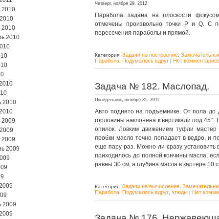
2011
Четверг, ноября 29, 2012
 2010
Парабола задана на плоскости фокусом
 2010
отмечены произвольно точки P и Q. С п
 2010
пересечения параболы и прямой.
ь 2010
2010
Задачи на построение
Замечательны
010
Категория:
,
Парабола
Подумалось вдруг
Нет комментариев
,
|
010
10
2010
Задача № 182. Маслопад.
010
Понедельник, октября 31, 2011
 2010
2010
Авто поднято на подъемнике. От пола до 
горловины наклонена к вертикали под 45°. 
 2009
опилок. Ловким движением туфли мастер 
 2009
пробки масло точно попадает в ведро, и п
 2009
еще пару раз. Можно ли сразу установить в
ь 2009
приходилось до полной кончины масла, есл
2009
равны 30 см, а глубина масла в картере 10 
009
09
2009
Задачи на вычисление
Замечательны
Категория:
,
Парабола
Подумалось вдруг
этюды
Нет комме
,
,
|
009
 2009
2009
Задача № 176. Нержавеюща