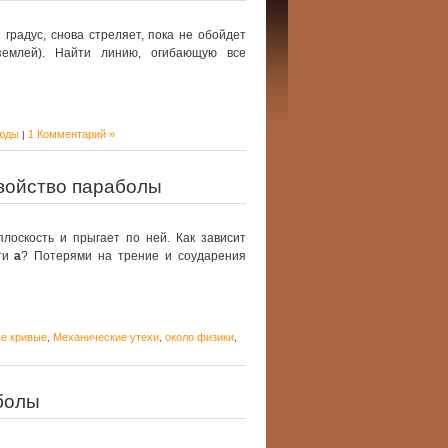
 градус, снова стреляет, пока не обойдет
землей). Найти линию, огибающую все
юды
1 Комментарий »
|
войство параболы
лоскость и прыгает по ней. Как зависит
сти
а
? Потерями на трение и соударения
е кривые
Механические утехи
около физики
,
,
,
болы