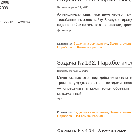
 2008
 2008
Четверг, апреля 14, 2011
Антенщик-мачтовик, монтируя что-то там
телебашни, выронил гайку. В какую сторону
падения гайки на землю от вертикали, про
фольклор
Задачи на вычисление
Замечательны
Категория:
,
Парабола
3 Комментариев »
|
Задача № 132. Параболиче
Вторник, ноября 9, 2010
Мячик скатывается под действием силы т
трамплину y(x)=(x-a)^2+b — находясь в нача
— определить в какой точке обрезать 
максимальной.
YuK
Задачи на вычисление
Замечательны
Категория:
,
Парабола
Нет комментариев »
|
Задача № 131. Артразлёт