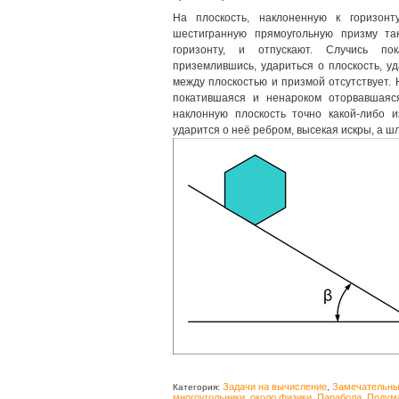
На плоскость, наклоненную к горизонт
шестигранную прямоугольную призму та
горизонту, и отпускают. Случись по
приземлившись, удариться о плоскость, у
между плоскостью и призмой отсутствует. 
покатившаяся и ненароком оторвавшаяс
наклонную плоскость точно какой-либо и
ударится о неё ребром, высекая искры, а 
Задачи на вычисление
Замечательны
Категория:
,
многоугольники
около физики
Парабола
Подума
,
,
,