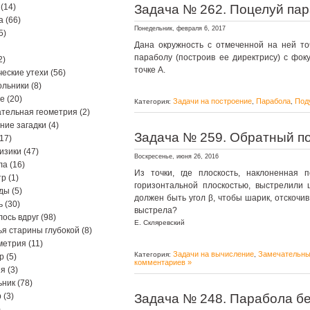
(14)
Задача № 262. Поцелуй па
а
(66)
Понедельник, февраля 6, 2017
5)
Дана окружность с отмеченной на ней то
параболу (построив ее директрису) с фок
2)
точке А.
еские утехи
(56)
ольники
(8)
ре
(20)
Задачи на построение
Парабола
Под
Категория:
,
,
тельная геометрия
(2)
ние загадки
(4)
Задача № 259. Обратный п
17)
изики
(47)
Воскресенье, июня 26, 2016
ла
(16)
Из точки, где плоскость, наклоненная п
тр
(1)
горизонтальной плоскостью, выстрелили 
ды
(5)
должен быть угол β, чтобы шарик, отскочив
ь
(30)
выстрела?
ось вдруг
(98)
Е. Скляревский
я старины глубокой
(8)
метрия
(11)
Задачи на вычисление
Замечательны
Категория:
,
р
(5)
комментариев »
ия
(3)
ьник
(78)
р
(3)
Задача № 248. Парабола б
)