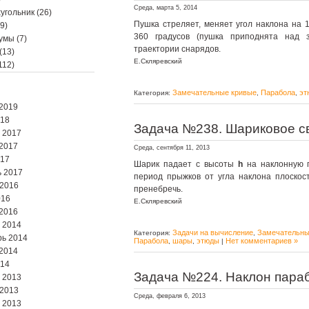
Среда, марта 5, 2014
угольник
(26)
Пушка стреляет, меняет угол наклона на 1
9)
360 градусов (пушка приподнята над 
мумы
(7)
траектории снарядов.
(13)
Е.Скляревский
112)
Замечательные кривые
Парабола
эт
Категория:
,
,
2019
018
Задача №238. Шариковое с
 2017
2017
Среда, сентября 11, 2013
017
Шарик падает с высоты
h
на наклонную п
 2017
период прыжков от угла наклона плоско
 2016
пренебречь.
016
Е.Скляревский
2016
 2014
Задачи на вычисление
Замечательны
Категория:
,
ь 2014
Парабола
шары
этюды
Нет комментариев »
,
,
|
2014
014
Задача №224. Наклон пара
 2013
 2013
Среда, февраля 6, 2013
 2013