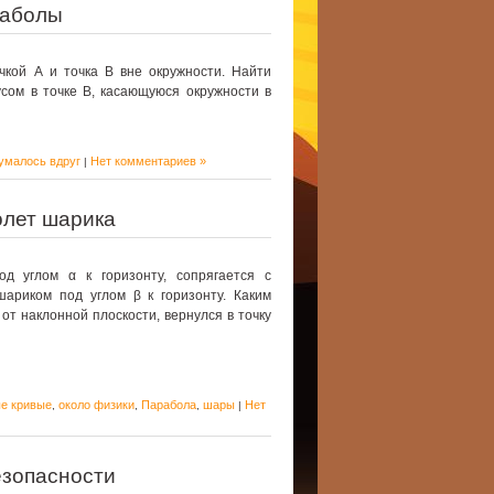
раболы
чкой А и точка В вне окружности. Найти
усом в точке В, касающуюся окружности в
умалось вдруг
Нет комментариев »
|
олет шарика
од углом α к горизонту, сопрягается с
шариком под углом β к горизонту. Каким
 от наклонной плоскости, вернулся в точку
е кривые
около физики
Парабола
шары
Нет
,
,
,
|
езопасности