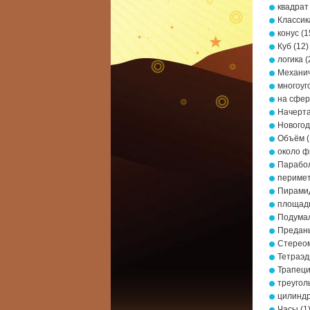
квадрат
Классик
конус
(1
Куб
(12)
логика
(
Механич
многоуг
на сфе
Начерта
Новогод
Объём
(
около ф
Парабо
периме
Пирами
площад
Подумал
Предань
Стерео
Тетраэд
Трапец
треугол
цилинд
Часы
(1