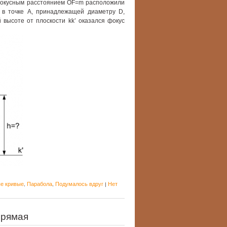
фокусным расстоянием OF=m расположили
о в точке A, принадлежащей диаметру D,
й высоте от плоскости kk’ оказался фокус
е кривые
Парабола
Подумалось вдруг
Нет
,
,
|
прямая