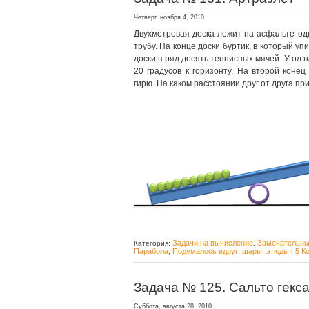
Четверг, ноября 4, 2010
Двухметровая доска лежит на асфальте од
трубу. На конце доски буртик, в который 
доски в ряд десять теннисных мячей. Угол 
20 градусов к горизонту. На второй коне
гирю. На каком расстоянии друг от друга п
Задачи на вычисление
Замечательны
Категория:
,
Парабола
Подумалось вдруг
шары
этюды
5 К
,
,
,
|
Задача № 125. Сальто гекса
Суббота, августа 28, 2010