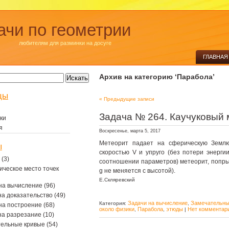
ачи по геометрии
любителям для разминки на досуге
ГЛАВНАЯ
Архив на категорию ‘Парабола’
цы
« Предыдущие записи
Задача № 264. Каучуковый 
ки
я
Воскресенье, марта 5, 2017
Метеорит падает на сферическую Землю
ы
скоростью V и упруго (без потери энергии
(3)
соотношении параметров) метеорит, попрыг
ическое место точек
g не меняется с высотой).
Е.Скляревский
на вычисление
(96)
на доказательство
(49)
Задачи на вычисление
Замечательны
Категория:
,
на построение
(68)
около физики
Парабола
этюды
Нет комментар
,
,
|
на разрезание
(10)
тельные кривые
(54)