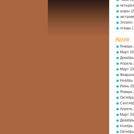
четырех
шары
(2
экстре
Эллипс
этюды
(
Архив
Январь 
Март 2
Декабрь
Апрель 
Март 2
Февраль
Ноябрь
Июнь 2
Январь 
Октябрь
Сентябр
Апрель 
Март 2
Декабрь
Ноябрь
Октябрь