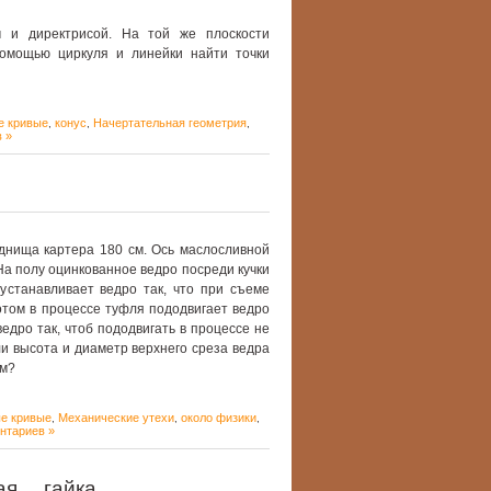
 и директрисой. На той же плоскости
омощью циркуля и линейки найти точки
е кривые
конус
Начертательная геометрия
,
,
,
 »
днища картера 180 см. Ось маслосливной
На полу оцинкованное ведро посреди кучки
устанавливает ведро так, что при съеме
отом в процессе туфля пододвигает ведро
едро так, чтоб пододвигать в процессе не
и высота и диаметр верхнего среза ведра
см?
е кривые
Механические утехи
около физики
,
,
,
нтариев »
я… гайка.