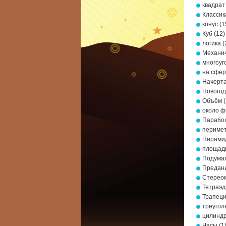
квадрат
Классик
конус
(1
Куб
(12)
логика
(
Механич
многоуг
на сфе
Начерта
Новогод
Объём
(
около ф
Парабо
периме
Пирами
площад
Подумал
Предань
Стерео
Тетраэд
Трапец
треугол
цилинд
Часы
(1