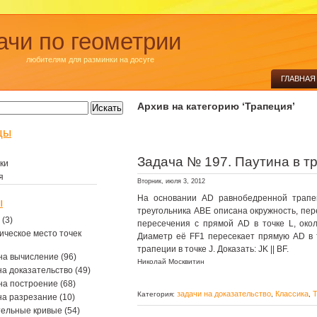
ачи по геометрии
любителям для разминки на досуге
ГЛАВНАЯ
Архив на категорию ‘Трапеция’
цы
Задача № 197. Паутина в т
ки
я
Вторник, июля 3, 2012
На основании AD равнобедренной трапе
ы
треугольника ABE описана окружность, пер
(3)
пересечения с прямой AD в точке L, око
ическое место точек
Диаметр её FF1 пересекает прямую AD в 
трапеции в точке J. Доказать: JK || BF.
на вычисление
(96)
Николай Москвитин
на доказательство
(49)
на построение
(68)
задачи на доказательство
Классика
Т
Категория:
,
,
на разрезание
(10)
тельные кривые
(54)