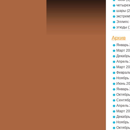
четырех
шары
(2
экстре
Эллипс
этюды
(
Архив
Январь 
Март 2
Декабрь
Апрель 
Март 2
Февраль
Ноябрь
Июнь 2
Январь 
Октябрь
Сентябр
Апрель 
Март 2
Декабрь
Ноябрь
Октябрь