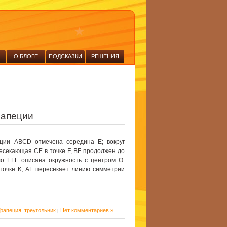
О БЛОГЕ
ПОДСКАЗКИ
РЕШЕНИЯ
рапеции
ции ABCD отмечена середина E; вокруг
есекающая CE в точке F, BF продолжен до
ло EFL описана окружность с центром Ο.
точке K, AF пересекает линию симметрии
рапеция
треугольник
Нет комментариев »
,
|