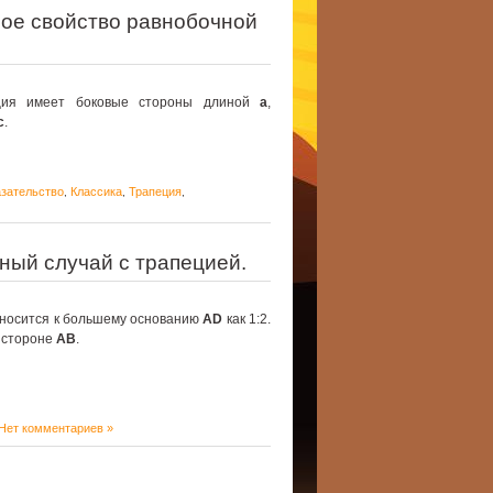
ное свойство равнобочной
еция имеет боковые стороны длиной
a
,
c
.
азательство
Классика
Трапеция
,
,
,
ный случай с трапецией.
носится к большему основанию
AD
как 1:2.
 стороне
AB
.
Нет комментариев »