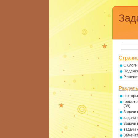
Зад
Страни
О блоге
Подсказ
Решени
Раздел
векторы
геометр
(39)
Задачи 
задачи 
Задачи 
задачи 
Замеча