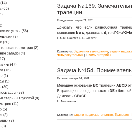
(14)
Задача № 169. Замечатель
а
(66)
трапеции.
5)
Понедельник, марта 21, 2011
2)
Доказать, что если равнобочная трап
еские утехи
(56)
основания
b
и
c
, диагональ
d
, то
d^2=a^2+b
ольники
(8)
H.S.M. Coxeter, S.L. Greitzer
ре
(20)
тельная геометрия
(2)
Задачи на вычисление
задачи на док
Категория:
,
ние загадки
(4)
четырехугольник
1 Комментарий »
|
17)
изики
(47)
Задача №154. Примечатель
ла
(16)
тр
(1)
Пятница, января 14, 2011
ды
(5)
Меньшее основание
BC
трапеции
ABCD
от
ь
(30)
В трапеции проведена высота
DE
к боковой
ось вдруг
(98)
Доказать:
CE
=
CD
я старины глубокой
(8)
Н. Москвитин
метрия
(11)
р
(5)
ия
(3)
задачи на доказательство
Трапеция
Категория:
,
|
ьник
(78)
р
(3)
)