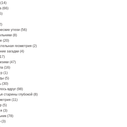
(14)
а
(66)
5)
2)
еские утехи
(56)
ольники
(8)
ре
(20)
тельная геометрия
(2)
ние загадки
(4)
17)
изики
(47)
ла
(16)
тр
(1)
ды
(5)
ь
(30)
ось вдруг
(98)
я старины глубокой
(8)
метрия
(11)
р
(5)
ия
(3)
ьник
(78)
р
(3)
)