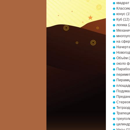
квадрат
Классик
конус
(1
Куб
(12)
логика
(
Механич
многоуг
на сфе
Начерта
Новогод
Объём
(
около ф
Парабо
периме
Пирами
площад
Подумал
Предань
Стерео
Тетраэд
Трапец
треугол
цилинд
Часы
(1