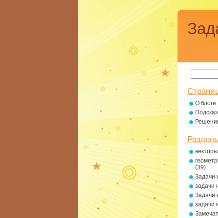
Зад
Страни
О блоге
Подсказ
Решени
Раздел
векторы
геометр
(39)
Задачи 
задачи 
Задачи 
задачи 
Замеча