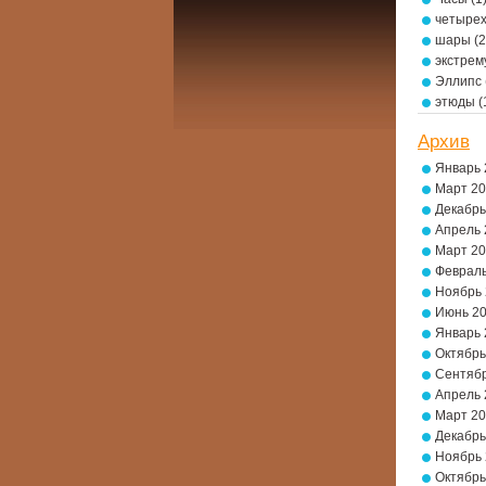
четырех
шары
(2
экстре
Эллипс
этюды
(
Архив
Январь 
Март 2
Декабрь
Апрель 
Март 2
Февраль
Ноябрь
Июнь 2
Январь 
Октябрь
Сентябр
Апрель 
Март 2
Декабрь
Ноябрь
Октябрь