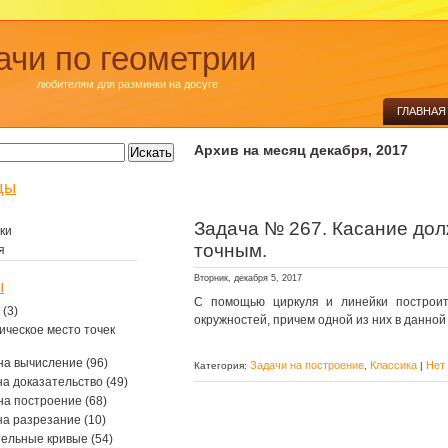
ачи по геометрии
любителям для разминки на досуге
ГЛАВНАЯ
Архив на месяц декабря, 2017
цы
Задача № 267. Касание дол
ки
точным.
я
Вторник, декабря 5, 2017
ы
С помощью циркуля и линейки построит
(3)
окружностей, причем одной из них в данной 
ическое место точек
на вычисление
(96)
Задачи на построение
Классика
Нет
Категория:
,
|
на доказательство
(49)
на построение
(68)
на разрезание
(10)
тельные кривые
(54)