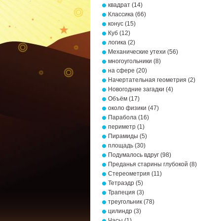
квадрат
(14)
Классика
(66)
конус
(15)
Куб
(12)
логика
(2)
Механические утехи
(56)
многоугольники
(8)
на сфере
(20)
Начертательная геометрия
(2)
Новогодние загадки
(4)
Объём
(17)
около физики
(47)
Парабола
(16)
периметр
(1)
Пирамиды
(5)
площадь
(30)
Подумалось вдруг
(98)
Преданья старины глубокой
(8)
Стереометрия
(11)
Тетраэдр
(5)
Трапеция
(3)
треугольник
(78)
цилиндр
(3)
Часы
(1)