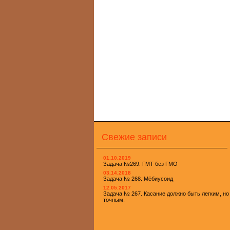
Свежие записи
01.10.2019
Задача №269. ГМТ без ГМО
03.14.2018
Задача № 268. Мёбиусоид
12.05.2017
Задача № 267. Касание должно быть легким, но
точным.