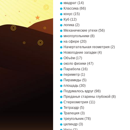
квадрат
(14)
Классика
(66)
конус
(15)
Куб
(12)
логика
(2)
Механические утехи
(56)
многоугольники
(8)
на сфере
(20)
Начертательная геометрия
(2)
Новогодние загадки
(4)
Объём
(17)
около физики
(47)
Парабола
(16)
периметр
(1)
Пирамиды
(5)
площадь
(30)
Подумалось вдруг
(98)
Преданья старины глубокой
(8)
Стереометрия
(11)
Тетраэдр
(5)
Трапеция
(3)
треугольник
(78)
цилиндр
(3)
Часы
(1)