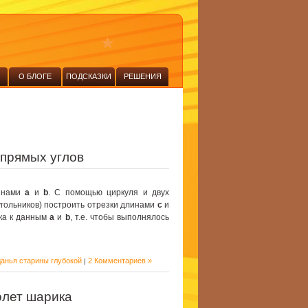
О БЛОГЕ
ПОДСКАЗКИ
РЕШЕНИЯ
 прямых углов
линами
a
и
b
. С помощью циркуля и двух
угольников) построить отрезки длинами
c
и
ка к данным
a
и
b
, т.е. чтобы выполнялось
анья старины глубокой
2 Комментариев »
|
олет шарика