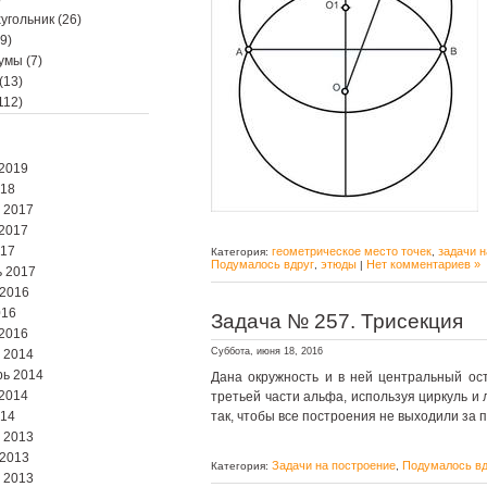
угольник
(26)
9)
мумы
(7)
(13)
112)
2019
018
 2017
2017
017
геометрическое место точек
задачи н
Категория:
,
Подумалось вдруг
этюды
Нет комментариев »
,
|
 2017
 2016
016
Задача № 257. Трисекция
2016
Суббота, июня 18, 2016
 2014
ь 2014
Дана окружность и в ней центральный ост
2014
третьей части альфа, используя циркуль и 
014
так, чтобы все построения не выходили за 
 2013
 2013
Задачи на построение
Подумалось вд
Категория:
,
 2013