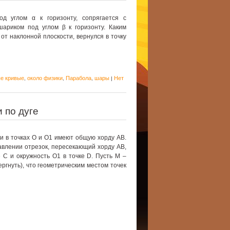
од углом α к горизонту, сопрягается с
шариком под углом β к горизонту. Каким
 от наклонной плоскости, вернулся в точку
е кривые
около физики
Парабола
шары
Нет
,
,
,
|
 по дуге
и в точках О и О1 имеют общую хорду АВ.
авлении отрезок, пересекающий хорду AB,
 С и окружность О1 в точке D. Пусть М –
ргнуть), что геометрическим местом точек