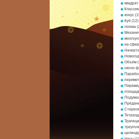
квадрат
Классик
конус
(1
Куб
(12)
логика
(
Механич
многоуг
на сфе
Начерта
Новогод
Объём
(
около ф
Парабо
периме
Пирами
площад
Подумал
Предань
Стерео
Тетраэд
Трапец
треугол
цилинд
Часы
(1