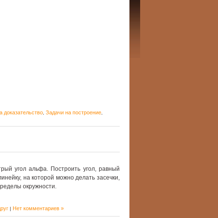
а доказательство
Задачи на построение
,
,
рый угол альфа. Построить угол, равный
линейку, на которой можно делать засечки,
пределы окружности.
руг
Нет комментариев »
|