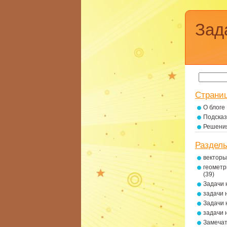
Зад
Страни
О блоге
Подсказ
Решени
Раздел
векторы
геометр
(39)
Задачи 
задачи 
Задачи 
задачи 
Замеча