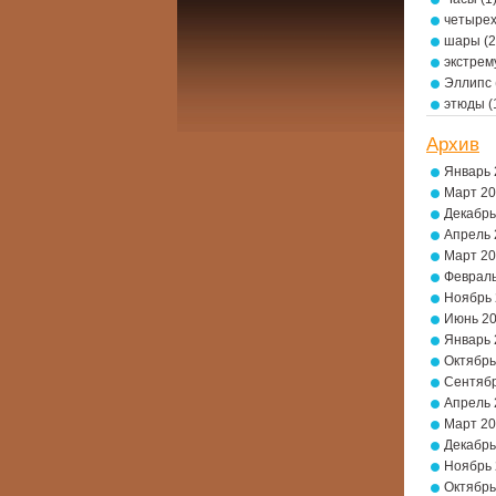
четырех
шары
(2
экстре
Эллипс
этюды
(
Архив
Январь 
Март 2
Декабрь
Апрель 
Март 2
Февраль
Ноябрь
Июнь 2
Январь 
Октябрь
Сентябр
Апрель 
Март 2
Декабрь
Ноябрь
Октябрь