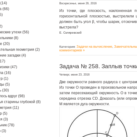
(14)
Воскресенье, июня 26, 2016
а
(66)
Из точки, где плоскость, наклоненная п
5)
горизонтальной плоскостью, выстрелили 
должен быть угол β, чтобы шарик, отскочив
2)
выстрела?
еские утехи
(56)
Е. Скляревский
ольники
(8)
ре
(20)
Задачи на вычисление
Замечательны
Категория:
,
тельная геометрия
(2)
комментариев »
ние загадки
(4)
17)
Задача № 258. Заплыв точки
изики
(47)
ла
(16)
Четверг, июня 23, 2016
тр
(1)
Две окружности равного радиуса с центрам
ды
(5)
Из точки О проведен в произвольном напр
ь
(30)
затем пересекающий окружность O в точке
ось вдруг
(98)
середина отрезка CD. Доказать (или опрове
я старины глубокой
(8)
M является дуга окружности.
метрия
(11)
р
(5)
ия
(3)
ьник
(78)
р
(3)
)