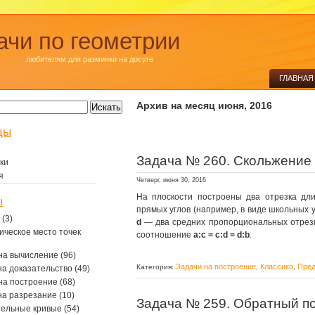
ачи по геометрии
любителям для разминки на досуге
ГЛАВНАЯ
Архив на месяц июня, 2016
цы
Задача № 260. Скольжение
ки
я
Четверг, июня 30, 2016
На плоскости построены два отрезка д
ы
прямых углов (например, в виде школьных 
(3)
d
— два средних пропорциональных отрез
ическое место точек
соотношение
a:c = c:d = d:b
.
на вычисление
(96)
Задачи на построение
Классика
Пред
Категория:
,
,
на доказательство
(49)
на построение
(68)
на разрезание
(10)
Задача № 259. Обратный п
тельные кривые
(54)