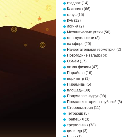
квадрат
(14)
Классика
(66)
конус
(15)
Куб
(12)
логика
(2)
Механические утехи
(56)
многоугольники
(8)
на сфере
(20)
Начертательная геометрия
(2)
Новогодние загадки
(4)
Объём
(17)
около физики
(47)
Парабола
(16)
периметр
(1)
Пирамиды
(5)
площадь
(30)
Подумалось вдруг
(98)
Преданья старины глубокой
(8)
Стереометрия
(11)
Тетраэдр
(5)
Трапеция
(3)
треугольник
(78)
цилиндр
(3)
Часы
(1)