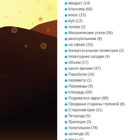
квадрат
(14)
Классика
(66)
конус
(15)
Куб
(12)
логика
(2)
Механические утехи
(56)
многоугольники
(8)
на сфере
(20)
Начертательная геометрия
(2)
Новогодние загадки
(4)
Объём
(17)
около физики
(47)
Парабола
(16)
периметр
(1)
Пирамиды
(5)
площадь
(30)
Подумалось вдруг
(98)
Преданья старины глубокой
(8)
Стереометрия
(11)
Тетраэдр
(5)
Трапеция
(3)
треугольник
(78)
цилиндр
(3)
Часы
(1)