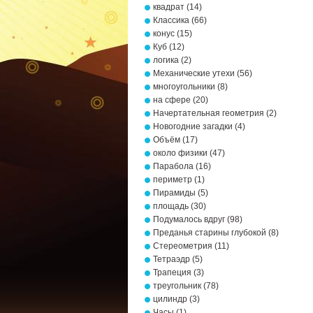
квадрат
(14)
Классика
(66)
конус
(15)
Куб
(12)
логика
(2)
Механические утехи
(56)
многоугольники
(8)
на сфере
(20)
Начертательная геометрия
(2)
Новогодние загадки
(4)
Объём
(17)
около физики
(47)
Парабола
(16)
периметр
(1)
Пирамиды
(5)
площадь
(30)
Подумалось вдруг
(98)
Преданья старины глубокой
(8)
Стереометрия
(11)
Тетраэдр
(5)
Трапеция
(3)
треугольник
(78)
цилиндр
(3)
Часы
(1)