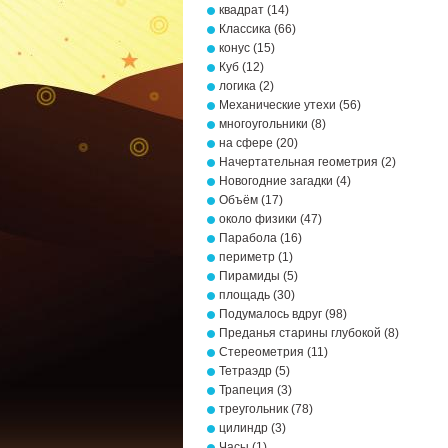
квадрат
(14)
Классика
(66)
конус
(15)
Куб
(12)
логика
(2)
Механические утехи
(56)
многоугольники
(8)
на сфере
(20)
Начертательная геометрия
(2)
Новогодние загадки
(4)
Объём
(17)
около физики
(47)
Парабола
(16)
периметр
(1)
Пирамиды
(5)
площадь
(30)
Подумалось вдруг
(98)
Преданья старины глубокой
(8)
Стереометрия
(11)
Тетраэдр
(5)
Трапеция
(3)
треугольник
(78)
цилиндр
(3)
Часы
(1)