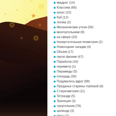
квадрат
(14)
Классика
(66)
конус
(15)
Куб
(12)
логика
(2)
Механические утехи
(56)
многоугольники
(8)
на сфере
(20)
Начертательная геометрия
(2)
Новогодние загадки
(4)
Объём
(17)
около физики
(47)
Парабола
(16)
периметр
(1)
Пирамиды
(5)
площадь
(30)
Подумалось вдруг
(98)
Преданья старины глубокой
(8)
Стереометрия
(11)
Тетраэдр
(5)
Трапеция
(3)
треугольник
(78)
цилиндр
(3)
Часы
(1)