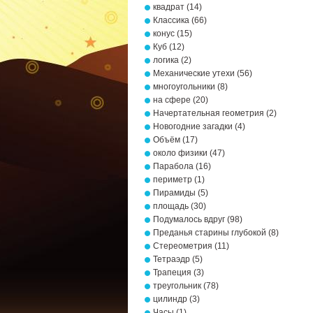
квадрат
(14)
Классика
(66)
конус
(15)
Куб
(12)
логика
(2)
Механические утехи
(56)
многоугольники
(8)
на сфере
(20)
Начертательная геометрия
(2)
Новогодние загадки
(4)
Объём
(17)
около физики
(47)
Парабола
(16)
периметр
(1)
Пирамиды
(5)
площадь
(30)
Подумалось вдруг
(98)
Преданья старины глубокой
(8)
Стереометрия
(11)
Тетраэдр
(5)
Трапеция
(3)
треугольник
(78)
цилиндр
(3)
Часы
(1)