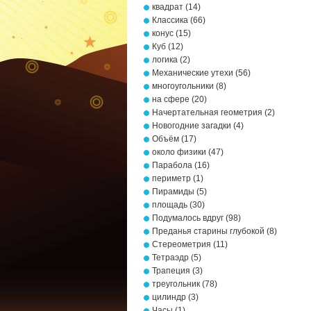
квадрат
(14)
Классика
(66)
конус
(15)
Куб
(12)
логика
(2)
Механические утехи
(56)
многоугольники
(8)
на сфере
(20)
Начертательная геометрия
(2)
Новогодние загадки
(4)
Объём
(17)
около физики
(47)
Парабола
(16)
периметр
(1)
Пирамиды
(5)
площадь
(30)
Подумалось вдруг
(98)
Преданья старины глубокой
(8)
Стереометрия
(11)
Тетраэдр
(5)
Трапеция
(3)
треугольник
(78)
цилиндр
(3)
Часы
(1)