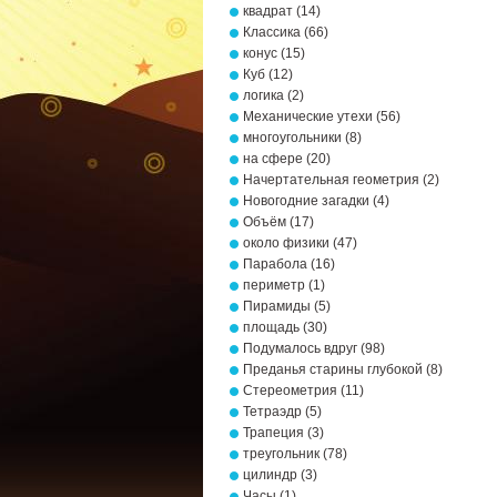
квадрат
(14)
Классика
(66)
конус
(15)
Куб
(12)
логика
(2)
Механические утехи
(56)
многоугольники
(8)
на сфере
(20)
Начертательная геометрия
(2)
Новогодние загадки
(4)
Объём
(17)
около физики
(47)
Парабола
(16)
периметр
(1)
Пирамиды
(5)
площадь
(30)
Подумалось вдруг
(98)
Преданья старины глубокой
(8)
Стереометрия
(11)
Тетраэдр
(5)
Трапеция
(3)
треугольник
(78)
цилиндр
(3)
Часы
(1)