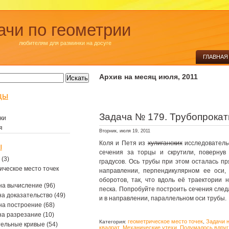
ачи по геометрии
любителям для разминки на досуге
ГЛАВНАЯ
Архив на месяц июля, 2011
цы
Задача № 179. Трубопрокат
ки
я
Вторник, июля 19, 2011
Коля и Петя из
хулиганских
исследовательс
ы
сечения за торцы и скрутили, повернув
(3)
градусов. Ось трубы при этом осталась пр
ическое место точек
направлении, перпендикулярном ее оси, 
оборотов, так, что вдоль её траектории 
на вычисление
(96)
песка. Попробуйте построить сечения след
на доказательство
(49)
и в направлении, параллельном оси трубы.
на построение
(68)
на разрезание
(10)
геометрическое место точек
Задачи 
Категория:
,
тельные кривые
(54)
квадрат
Механические утехи
Подумалось вдруг
,
,