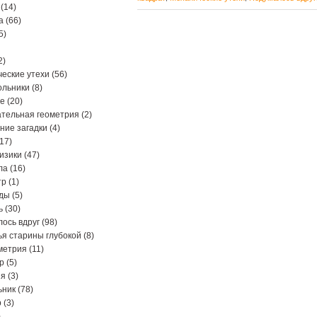
(14)
а
(66)
5)
2)
еские утехи
(56)
ольники
(8)
ре
(20)
тельная геометрия
(2)
ние загадки
(4)
17)
изики
(47)
ла
(16)
тр
(1)
ды
(5)
ь
(30)
ось вдруг
(98)
я старины глубокой
(8)
метрия
(11)
р
(5)
ия
(3)
ьник
(78)
р
(3)
)