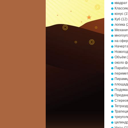
квадрат
Классик
конус
(1
Куб
(12)
логика
(
Механич
многоуг
на сфе
Начерта
Новогод
Объём
(
около ф
Парабо
периме
Пирами
площад
Подумал
Предань
Стерео
Тетраэд
Трапец
треугол
цилинд
Часы
(1