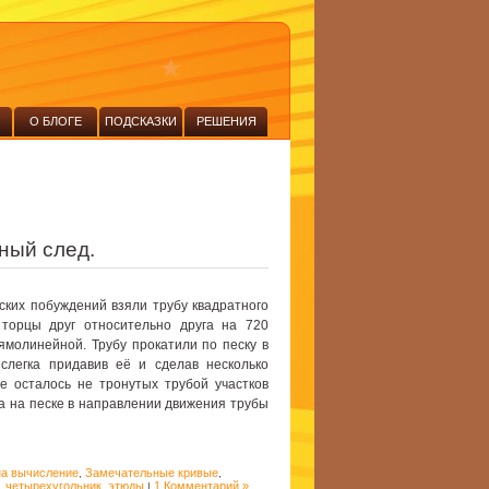
О БЛОГЕ
ПОДСКАЗКИ
РЕШЕНИЯ
ный след.
ких побуждений взяли трубу квадратного
 торцы друг относительно друга на 720
ямолинейной. Трубу прокатили по песку в
слегка придавив её и сделав несколько
не осталось не тронутых трубой участков
а на песке в направлении движения трубы
на вычисление
Замечательные кривые
,
,
четырехугольник
этюды
1 Комментарий »
,
,
|