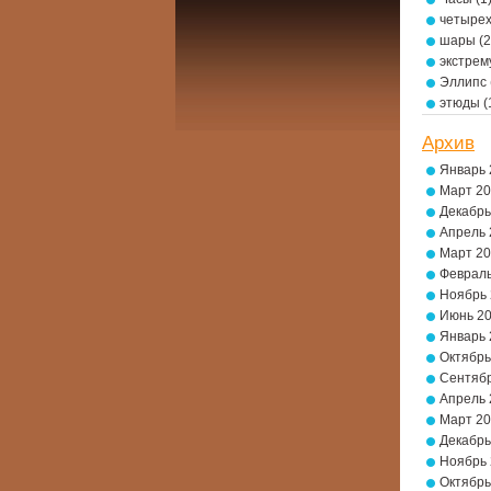
четырех
шары
(2
экстре
Эллипс
этюды
(
Архив
Январь 
Март 2
Декабрь
Апрель 
Март 2
Февраль
Ноябрь
Июнь 2
Январь 
Октябрь
Сентябр
Апрель 
Март 2
Декабрь
Ноябрь
Октябрь