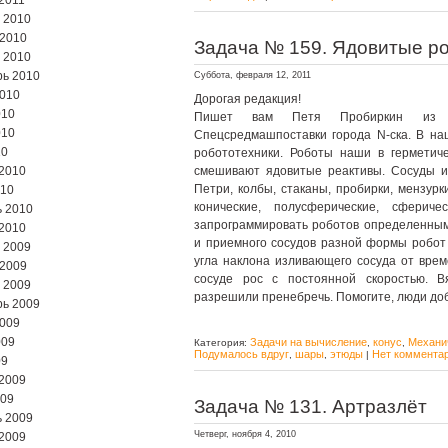
2011
 2010
 2010
Задача № 159. Ядовитые р
 2010
ь 2010
Суббота, февраля 12, 2011
2010
Дорогая редакция!
010
Пишет вам Петя Пробиркин из се
010
Спецсредмашпоставки города N-ска. В на
10
робототехники. Роботы наши в герметич
2010
смешивают ядовитые реактивы. Сосуды и
Петри, колбы, стаканы, пробирки, мензурк
010
конические, полусферические, сферич
 2010
запрограммировать роботов определенным
2010
и приемного сосудов разной формы робот
 2009
угла наклона изливающего сосуда от врем
 2009
сосуде рос с постоянной скоростью. В
 2009
разрешили пренебречь. Помогите, люди до
ь 2009
2009
009
Задачи на вычисление
конус
Механи
Категория:
,
,
Подумалось вдруг
шары
этюды
Нет комментар
,
,
|
09
2009
009
Задача № 131. Артразлёт
 2009
Четверг, ноября 4, 2010
2009