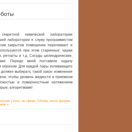
оботы
кретной химической лаборатории
шей лаборатории я служу программистом
ески закрытом помещении переливают и
спользуются при этом старинные: чашки
и, реторты и т.д. Сосуды цилиндрические,
еские. Передо мной поставили задачу
 образом. Для каждой пары изливающего
 должен выбирать такой закон изменения
ени, чтобы уровень жидкости в приемном
язкостью и поверхностным натяжением
брые, алгоритмами!
ческие утехи
на сфере
Объём
около физики
,
,
,
,
иев »