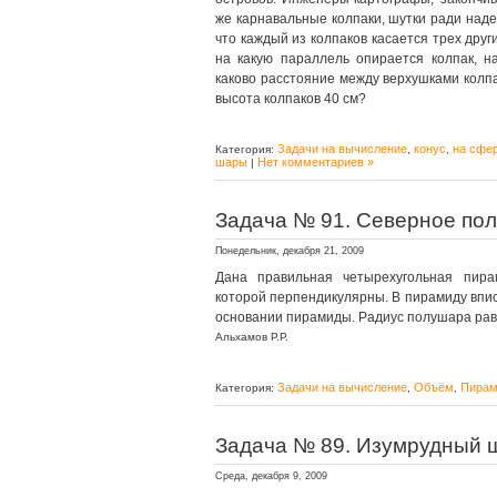
же карнавальные колпаки, шутки ради надел
что каждый из колпаков касается трех друг
на какую параллель опирается колпак, н
каково расстояние между верхушками колпак
высота колпаков 40 см?
Задачи на вычисление
конус
на сфе
Категория:
,
,
шары
Нет комментариев »
|
Задача № 91. Северное по
Понедельник, декабря 21, 2009
Дана правильная четырехугольная пира
которой перпендикулярны. В пирамиду впис
основании пирамиды. Радиус полушара рав
Альхамов Р.Р.
Задачи на вычисление
Объём
Пира
Категория:
,
,
Задача № 89. Изумрудный 
Среда, декабря 9, 2009