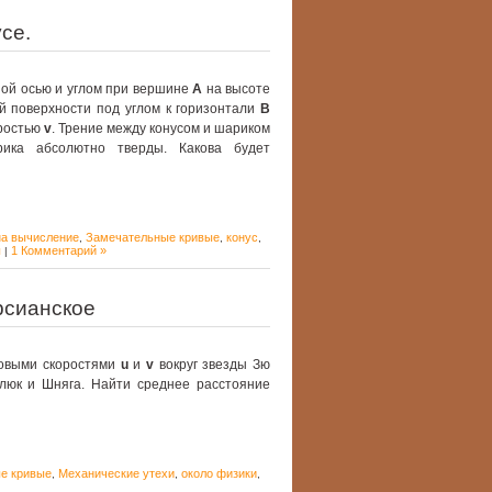
се.
ной осью и углом при вершине
A
на высоте
й поверхности под углом к горизонтали
B
оростью
v
. Трение между конусом и шариком
рика абсолютно тверды. Какова будет
на вычисление
Замечательные кривые
конус
,
,
,
ы
1 Комментарий »
|
рсианское
ловыми скоростями
u
и
v
вокруг звезды Зю
люк и Шняга. Найти среднее расстояние
е кривые
Механические утехи
около физики
,
,
,