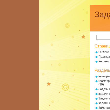
Зад
Страни
О блоге
Подсказ
Решени
Раздел
векторы
геометр
(39)
Задачи 
задачи 
Задачи 
задачи 
Замеча