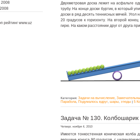
 2008
Двухметровая доска лежит на асфальте од
 2008
трубу. На конце доски буртик, в который 
доски в ряд десять теннисных мячей. Угол 
20 градусов к горизонту. На второй коне
гирю. На каком расстоянии друг от друга п
Задачи на вычисление
Замечательны
Категория:
,
Парабола
Подумалось вдруг
шары
этюды
5 К
,
,
,
|
Задача № 130. Колбошарик
Четверг, ноября 4, 2010
Имеется тонкостенная коническая колба д
вершине конуса 90 градусов, с цилиндриче