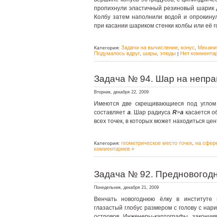
пропихнули эластичный резиновый шарик д
Колбу затем наполнили водой и опрокинул
при касании шариком стенки колбы или её 
Задачи на вычисление
конус
Механи
Категория:
,
,
Подумалось вдруг
шары
этюды
Нет комментар
,
,
|
Задача № 94. Шар на непра
Вторник, декабря 22, 2009
Имеются две скрещивающиеся под угло
составляет
a
. Шар радиуса
R
>
a
касается о
всех точек, в которых может находиться це
геометрическое место точек
на сфер
Категория:
,
комментариев »
Задача № 92. Предновогодн
Понедельник, декабря 21, 2009
Венчать новогоднюю ёлку в институте 
глазастый глобус размером с голову с нар
островов. Инженеры-картографы, закончив