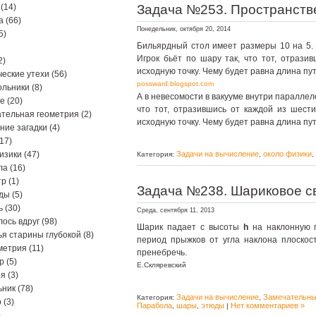
(14)
Задача №253. Пространств
а
(66)
Понедельник, октября 20, 2014
5)
Бильярдный стол имеет размеры 10 на 5. 
Игрок бьёт по шару так, что тот, отрази
2)
исходную точку. Чему будет равна длина п
еские утехи
(56)
possward.blogspot.com
ольники
(8)
А в невесомости в вакууме внутри параллел
ре
(20)
что тот, отразившись от каждой из шести
тельная геометрия
(2)
исходную точку. Чему будет равна длина п
ние загадки
(4)
17)
изики
(47)
Задачи на вычисление
около физики
Категория:
,
,
ла
(16)
тр
(1)
Задача №238. Шариковое с
ды
(5)
ь
(30)
Среда, сентября 11, 2013
ось вдруг
(98)
Шарик падает с высоты
h
на наклонную п
я старины глубокой
(8)
период прыжков от угла наклона плоско
метрия
(11)
пренебречь.
р
(5)
Е.Скляревский
ия
(3)
ьник
(78)
Задачи на вычисление
Замечательны
Категория:
,
р
(3)
Парабола
шары
этюды
Нет комментариев »
,
,
|
)