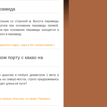
ирамида
ольник со стороной
a
. Высота пирамиды
 углов при основании пирамиды прямой.
ов при основании пирамиды находятся в
ого в пирамиду.
думалось вдруг
шары
Нет комментариев »
,
|
ом порту с какао на
 дырочки в глобусе диаметром 1 метр в
ь на северо-восток, строго придерживаясь
удет длина её пути?
е кривые
Классика
на сфере
Преданья
,
,
,