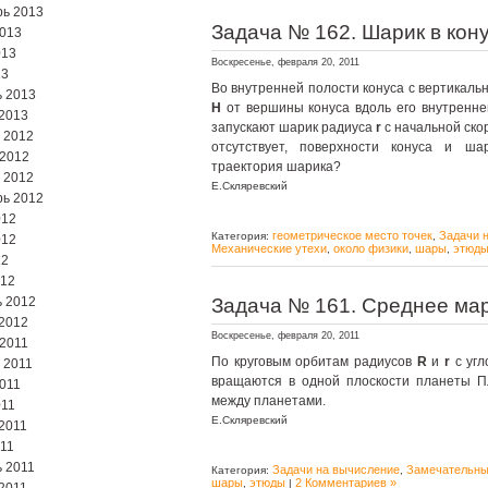
ь 2013
Задача № 162. Шарик в кону
2013
013
Воскресенье, февраля 20, 2011
13
Во внутренней полости конуса с вертикаль
 2013
H
от вершины конуса вдоль его внутренне
2013
запускают шарик радиуса
r
с начальной ск
 2012
отсутствует, поверхности конуса и ша
 2012
траектория шарика?
 2012
Е.Скляревский
ь 2012
012
геометрическое место точек
Задачи 
Категория:
,
012
Механические утехи
около физики
шары
этюд
,
,
,
12
012
 2012
Задача № 161. Среднее ма
2012
Воскресенье, февраля 20, 2011
2011
По круговым орбитам радиусов
R
и
r
с уг
 2011
вращаются в одной плоскости планеты П
2011
между планетами.
011
Е.Скляревский
2011
11
 2011
Задачи на вычисление
Замечательны
Категория:
,
шары
этюды
2 Комментариев »
,
|