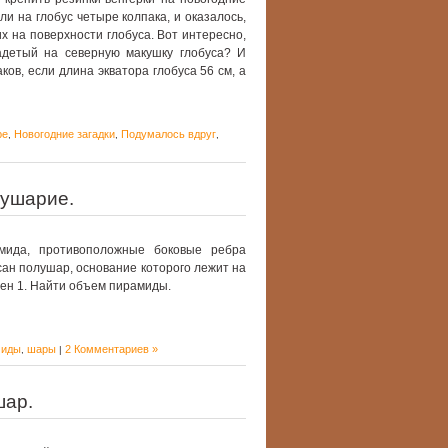
и на глобус четыре колпака, и оказалось,
их на поверхности глобуса. Вот интересно,
адетый на северную макушку глобуса? И
ов, если длина экватора глобуса 56 см, а
ре
Новогодние загадки
Подумалось вдруг
,
,
,
лушарие.
мида, противоположные боковые ребра
ан полушар, основание которого лежит на
ен 1. Найти объем пирамиды.
миды
шары
2 Комментариев »
,
|
шар.