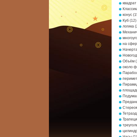
квадрат
Классик
конус
(1
Куб
(12)
логика
(
Механич
многоуг
на сфе
Начерта
Новогод
Объём
(
около ф
Парабо
периме
Пирами
площад
Подумал
Предань
Стерео
Тетраэд
Трапец
треугол
цилинд
Часы
(1