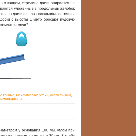
ним концом, середина доски опирается на
упираются уложенные в продольный желобок
наклона доски в первоначальном состоянии
ц доски с высоты 1 метр бросают пудовую
риземлятся мячи?
е кривые
Механические утехи
около физики
,
,
,
омментариев »
иаметром у основания 100 мм, углом при
ским горлышком диаметром 20 мм. В колбу