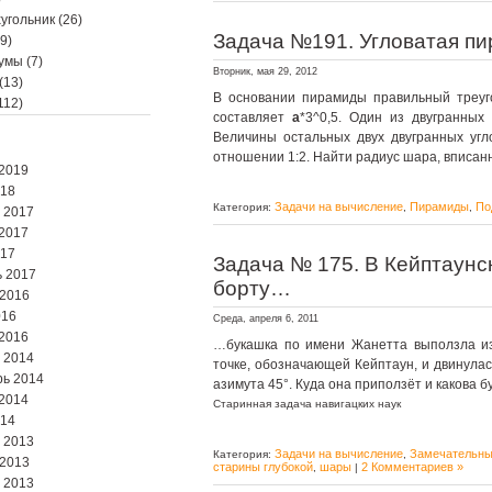
угольник
(26)
Задача №191. Угловатая п
9)
мумы
(7)
Вторник, мая 29, 2012
(13)
В основании пирамиды правильный треуг
112)
составляет
a
*3^0,5. Один из двугранных
Величины остальных двух двугранных угл
отношении 1:2. Найти радиус шара, вписанн
2019
018
Задачи на вычисление
Пирамиды
По
Категория:
,
,
 2017
2017
017
Задача № 175. В Кейптаунск
 2017
борту…
 2016
016
Среда, апреля 6, 2011
2016
…букашка по имени Жанетта выползла из
 2014
точке, обозначающей Кейптаун, и двинулас
ь 2014
азимута 45°. Куда она приползёт и какова б
2014
Старинная задача навигацких наук
014
 2013
Задачи на вычисление
Замечательны
Категория:
,
 2013
старины глубокой
шары
2 Комментариев »
,
|
 2013