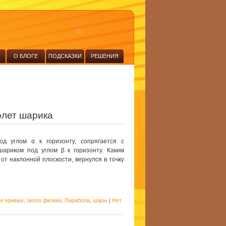
О БЛОГЕ
ПОДСКАЗКИ
РЕШЕНИЯ
олет шарика
од углом α к горизонту, сопрягается с
шариком под углом β к горизонту. Каким
 от наклонной плоскости, вернулся в точку
е кривые
около физики
Парабола
шары
Нет
,
,
,
|