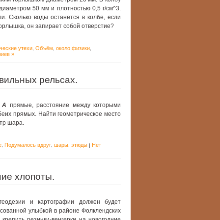
иаметром 50 мм и плотностью 0,5 г/см^3.
и. Сколько воды останется в колбе, если
горлышка, он запирает собой отверстие?
ческие утехи
Объём
около физики
,
,
,
иев »
вильных рельсах.
м
А
прямые, расстояние между которыми
беих прямых. Найти геометрическое место
нтр шара.
е
Подумалось вдруг
шары
этюды
Нет
,
,
,
|
ие хлопоты.
геодезии и картографии должен будет
исованной улыбкой в районе Фолклендских
 крепить резинки-венгерки на новогодние