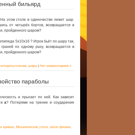
енный бильярд
На этом столе в одиночестве лежит шар.
вшись от четырёх бортов, возвращается в
ути, пройденного шаром?
епипеда 5х10х16 ? Игрок бьёт по шару так,
 граней по одному разу, возвращается в
ути, пройденного шаром?
четырехугольник
шары
Нет комментариев »
,
|
войство параболы
лоскость и прыгает по ней. Как зависит
сти
а
? Потерями на трение и соударения
е кривые
Механические утехи
около физики
,
,
,