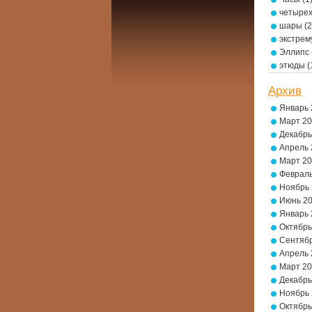
четырех
шары
(2
экстре
Эллипс
этюды
(
Архив
Январь 
Март 2
Декабрь
Апрель 
Март 2
Февраль
Ноябрь
Июнь 2
Январь 
Октябрь
Сентябр
Апрель 
Март 2
Декабрь
Ноябрь
Октябрь