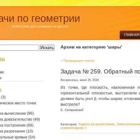
ачи по геометрии
любителям для разминки на досуге
ГЛАВНАЯ
Архив на категорию ‘шары’
цы
« Предыдущие записи
Задача № 259. Обратный п
ки
я
Воскресенье, июня 26, 2016
Из точки, где плоскость, наклоненная п
ы
горизонтальной плоскостью, выстрелили 
(3)
должен быть угол β, чтобы шарик, отскочив
ическое место точек
выстрела?
Е. Скляревский
на вычисление
(96)
на доказательство
(49)
Задачи на вычисление
Замечательны
Категория:
,
на построение
(68)
комментариев »
на разрезание
(10)
тельные кривые
(54)