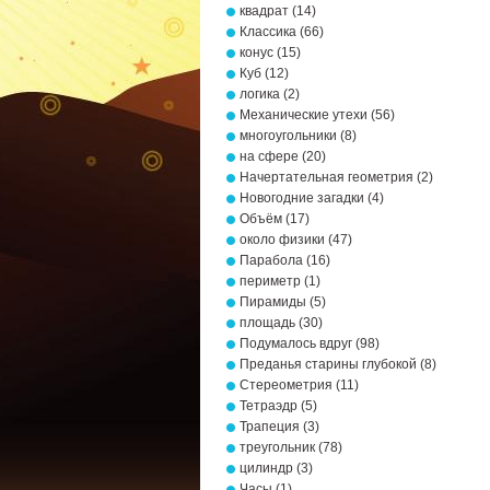
квадрат
(14)
Классика
(66)
конус
(15)
Куб
(12)
логика
(2)
Механические утехи
(56)
многоугольники
(8)
на сфере
(20)
Начертательная геометрия
(2)
Новогодние загадки
(4)
Объём
(17)
около физики
(47)
Парабола
(16)
периметр
(1)
Пирамиды
(5)
площадь
(30)
Подумалось вдруг
(98)
Преданья старины глубокой
(8)
Стереометрия
(11)
Тетраэдр
(5)
Трапеция
(3)
треугольник
(78)
цилиндр
(3)
Часы
(1)