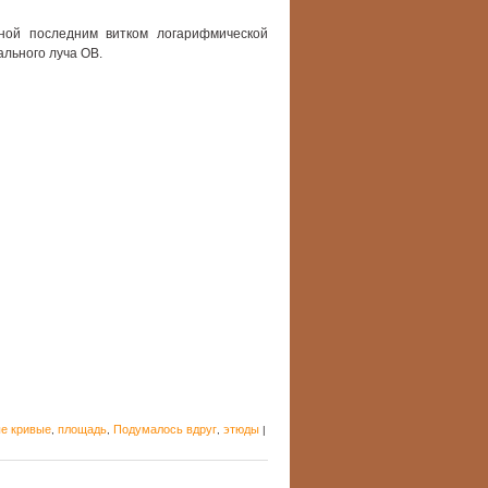
ной последним витком логарифмической
ального луча OB.
е кривые
площадь
Подумалось вдруг
этюды
,
,
,
|