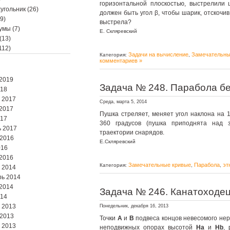
горизонтальной плоскостью, выстрелили 
угольник
(26)
должен быть угол β, чтобы шарик, отскочив
9)
выстрела?
мумы
(7)
Е. Скляревский
(13)
112)
Задачи на вычисление
Замечательны
Категория:
,
комментариев »
2019
Задача № 248. Парабола б
018
 2017
Среда, марта 5, 2014
2017
Пушка стреляет, меняет угол наклона на 1
017
360 градусов (пушка приподнята над 
 2017
траектории снарядов.
 2016
Е.Скляревский
016
2016
Замечательные кривые
Парабола
эт
Категория:
,
,
 2014
ь 2014
2014
Задача № 246. Канатоходе
014
 2013
Понедельник, декабря 16, 2013
 2013
Точки
A
и
B
подвеса концов невесомого не
 2013
неподвижных опорах высотой
Ha
и
Hb
,