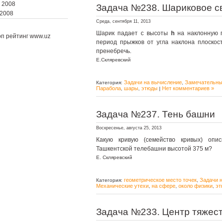
 2008
Задача №238. Шариковое с
 2008
Среда, сентября 11, 2013
Шарик падает с высоты
h
на наклонную п
период прыжков от угла наклона плоско
пренебречь.
Е.Скляревский
Задачи на вычисление
Замечательны
Категория:
,
Парабола
шары
этюды
Нет комментариев »
,
,
|
Задача №237. Тень башни
Воскресенье, августа 25, 2013
Какую кривую (семейство кривых) опи
Ташкентской телебашни высотой 375 м?
Е. Скляревский
геометрическое место точек
Задачи 
Категория:
,
Механические утехи
на сфере
около физики
э
,
,
,
Задача №233. Центр тяжест