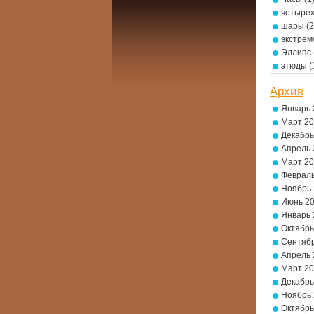
четырех
шары
(2
экстре
Эллипс
этюды
(
Архив
Январь 
Март 2
Декабрь
Апрель 
Март 2
Февраль
Ноябрь
Июнь 2
Январь 
Октябрь
Сентябр
Апрель 
Март 2
Декабрь
Ноябрь
Октябрь