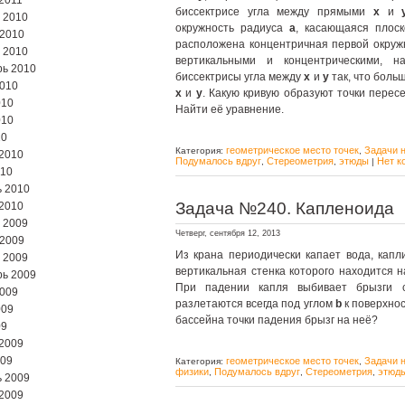
2011
биссектрисе угла между прямыми
x
и
 2010
окружность радиуса
a
, касающаяся плос
 2010
расположена концентричная первой окруж
 2010
вертикальными и концентрическими, н
ь 2010
биссектрисы угла между
x
и
y
так, что боль
2010
x
и
y
. Какую кривую образуют точки пере
010
Найти её уравнение.
010
10
геометрическое место точек
Задачи 
Категория:
,
2010
Подумалось вдруг
Стереометрия
этюды
Нет к
,
,
|
010
 2010
Задача №240. Капленоида
2010
 2009
Четверг, сентября 12, 2013
 2009
Из крана периодически капает вода, капл
 2009
вертикальная стенка которого находится 
ь 2009
При падении капля выбивает брызги с
2009
разлетаются всегда под углом
b
к поверхнос
009
бассейна точки падения брызг на неё?
09
2009
009
геометрическое место точек
Задачи 
Категория:
,
физики
Подумалось вдруг
Стереометрия
этюд
,
,
,
 2009
2009