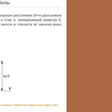
болы
фокусным расстоянием OF=m расположили
о в точке A, принадлежащей диаметру D,
й высоте от плоскости kk’ оказался фокус
е кривые
Парабола
Подумалось вдруг
Нет
,
,
|