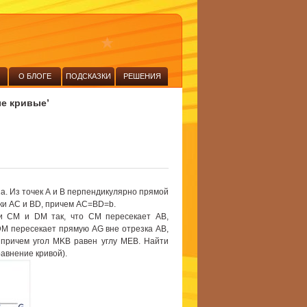
О БЛОГЕ
ПОДСКАЗКИ
РЕШЕНИЯ
ые кривые’
a. Из точек А и B перпендикулярно прямой
ки AC и BD, причем AC=BD=b.
и СM и DM так, что CM пересекает AB,
DM пересекает прямую AG вне отрезка AB,
 причем угол MKB равен углу MEB. Найти
равнение кривой).