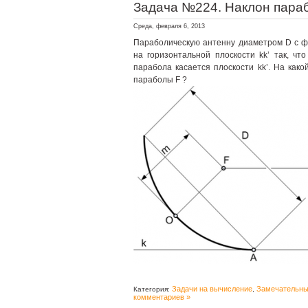
Задача №224. Наклон пара
Среда, февраля 6, 2013
Параболическую антенну диаметром D с 
на горизонтальной плоскости kk’ так, чт
парабола касается плоскости kk’. На како
параболы F ?
Задачи на вычисление
Замечательны
Категория:
,
комментариев »