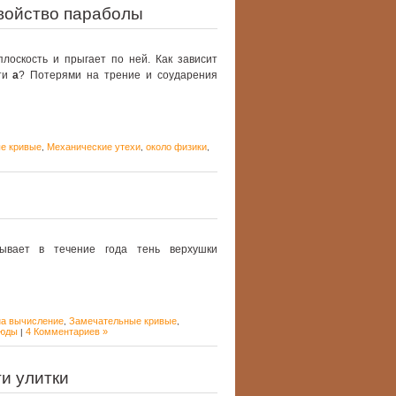
войство параболы
лоскость и прыгает по ней. Как зависит
сти
а
? Потерями на трение и соударения
е кривые
Механические утехи
около физики
,
,
,
сывает в течение года тень верхушки
на вычисление
Замечательные кривые
,
,
тюды
4 Комментариев »
|
и улитки