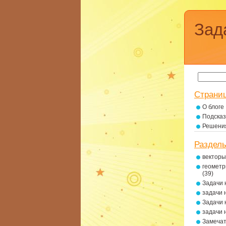
Зад
Страни
О блоге
Подсказ
Решени
Раздел
векторы
геометр
(39)
Задачи 
задачи 
Задачи 
задачи 
Замеча