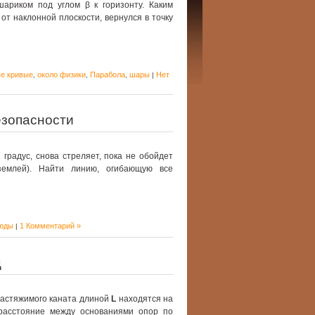
шариком под углом β к горизонту. Каким
 от наклонной плоскости, вернулся в точку
е кривые
около физики
Парабола
шары
Нет
,
,
,
|
езопасности
 градус, снова стреляет, пока не обойдет
землей). Найти линию, огибающую все
юды
1 Комментарий »
|
ц
растяжимого каната длиной
L
находятся на
 расстояние между основаниями опор по