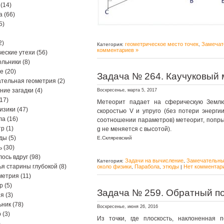
(14)
а
(66)
5)
2)
геометрическое место точек
Замечат
Категория:
,
комментариев »
еские утехи
(56)
ольники
(8)
ре
(20)
Задача № 264. Каучуковый 
тельная геометрия
(2)
ние загадки
(4)
Воскресенье, марта 5, 2017
17)
Метеорит падает на сферическую Землю
изики
(47)
скоростью V и упруго (без потери энергии
ла
(16)
соотношении параметров) метеорит, попрыг
тр
(1)
g не меняется с высотой).
ды
(5)
Е.Скляревский
ь
(30)
ось вдруг
(98)
Задачи на вычисление
Замечательны
Категория:
,
я старины глубокой
(8)
около физики
Парабола
этюды
Нет комментар
,
,
|
метрия
(11)
р
(5)
Задача № 259. Обратный п
ия
(3)
ьник
(78)
Воскресенье, июня 26, 2016
р
(3)
Из точки, где плоскость, наклоненная п
)