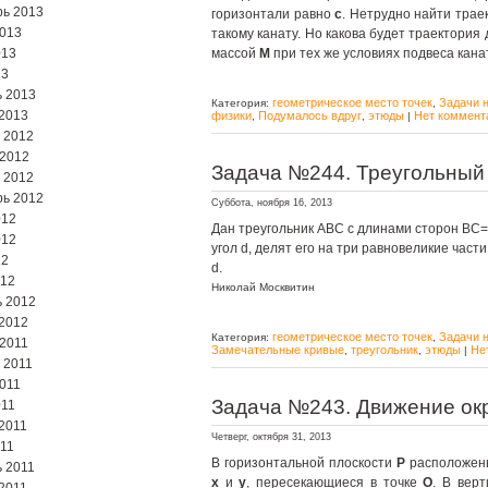
ь 2013
горизонтали равно
с
. Нетрудно найти трае
2013
такому канату. Но какова будет траектори
013
массой
M
при тех же условиях подвеса кана
13
 2013
геометрическое место точек
Задачи 
Категория:
,
2013
физики
Подумалось вдруг
этюды
Нет коммент
,
,
|
 2012
 2012
Задача №244. Треугольный
 2012
ь 2012
Суббота, ноября 16, 2013
012
Дан треугольник ABC с длинами сторон BC=a
012
угол d, делят его на три равновеликие част
12
d.
012
Николай Москвитин
 2012
2012
геометрическое место точек
Задачи 
Категория:
,
2011
Замечательные кривые
треугольник
этюды
Не
,
,
|
 2011
2011
Задача №243. Движение ок
011
2011
Четверг, октября 31, 2013
11
В горизонтальной плоскости
P
расположены
 2011
x
и
y
, пересекающиеся в точке
O
. В вер