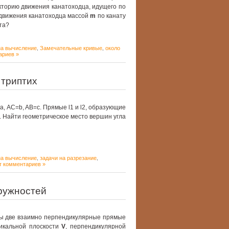
кторию движения канатоходца, идущего по
я движения канатоходца массой
m
по канату
та?
на вычисление
Замечательные кривые
около
,
,
ариев »
 триптих
, AC=b, AB=c. Прямые l1 и l2, образующие
и. Найти геометрическое место вершин угла
на вычисление
задачи на разрезание
,
,
т комментариев »
ружностей
 две взаимно перпендикулярные прямые
тикальной плоскости
V
, перпендикулярной