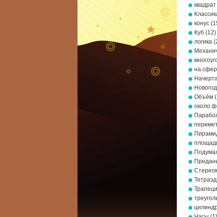
квадрат
Классик
конус
(1
Куб
(12)
логика
(
Механич
многоуг
на сфе
Начерта
Новогод
Объём
(
около ф
Парабо
периме
Пирами
площад
Подумал
Предань
Стерео
Тетраэд
Трапец
треугол
цилинд
Часы
(1