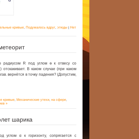
ельные кривые
Подумалось вдруг
этюды
Нет
,
,
|
метеорит
 радиусом R под углом ѳ к отвесу со
) отскакивает. В каком случае (при каком
ав. вернётся в точку падения? (Допустим,
е кривые
Механические утехи
на сфере
,
,
,
иев »
олет шарика
од углом α к горизонту, сопрягается с