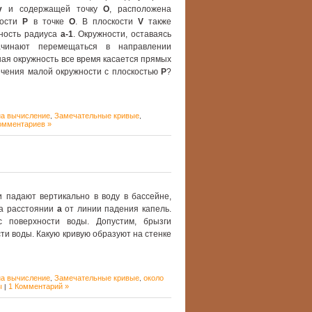
y
и содержащей точку
O
, расположена
кости
P
в точке
O
. В плоскости
V
также
ность радиуса
a-1
. Окружности, оставаясь
ачинают перемещаться в направлении
шая окружность все время касается прямых
сечения малой окружности с плоскостью
P
?
на вычисление
Замечательные кривые
,
,
омментариев »
и падают вертикально в воду в бассейне,
на расстоянии
а
от линии падения капель.
 поверхности воды. Допустим, брызги
ти воды. Какую кривую образуют на стенке
на вычисление
Замечательные кривые
около
,
,
ы
1 Комментарий »
|