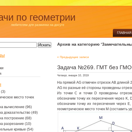
ачи по геометрии
любителям для разминки на досуге
ГЛАВНАЯ
Архив на категорию ‘Замечательн
цы
« Предыдущие записи
Задача №269. ГМТ без ГМО
ки
я
Четверг, января 10, 2019
На прямой AG отмечен отрезок AB длиной 2
ы
AG по разные её стороны проведены отрез
(3)
Из точки C и точки D проведены отрезк
ическое место точек
обозначим точку их пересечения через K, 
обозначим точку их пересечения через E,
на вычисление
(96)
геометрическое место точек M (составить у
на доказательство
(49)
на построение
(68)
на разрезание
(10)
тельные кривые
(54)