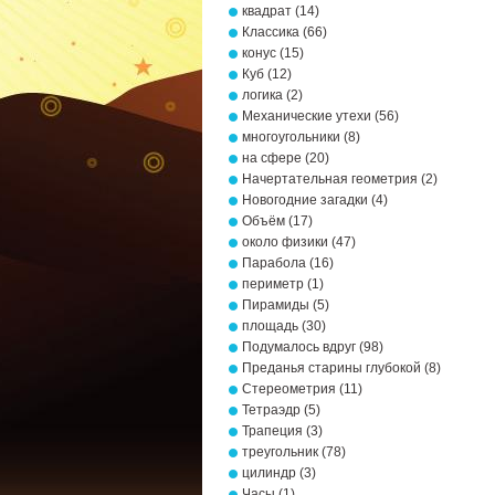
квадрат
(14)
Классика
(66)
конус
(15)
Куб
(12)
логика
(2)
Механические утехи
(56)
многоугольники
(8)
на сфере
(20)
Начертательная геометрия
(2)
Новогодние загадки
(4)
Объём
(17)
около физики
(47)
Парабола
(16)
периметр
(1)
Пирамиды
(5)
площадь
(30)
Подумалось вдруг
(98)
Преданья старины глубокой
(8)
Стереометрия
(11)
Тетраэдр
(5)
Трапеция
(3)
треугольник
(78)
цилиндр
(3)
Часы
(1)