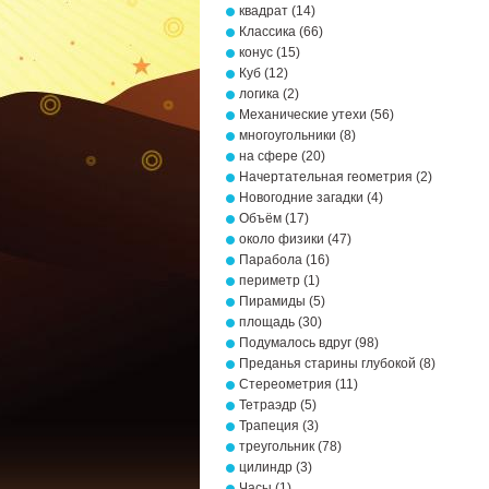
квадрат
(14)
Классика
(66)
конус
(15)
Куб
(12)
логика
(2)
Механические утехи
(56)
многоугольники
(8)
на сфере
(20)
Начертательная геометрия
(2)
Новогодние загадки
(4)
Объём
(17)
около физики
(47)
Парабола
(16)
периметр
(1)
Пирамиды
(5)
площадь
(30)
Подумалось вдруг
(98)
Преданья старины глубокой
(8)
Стереометрия
(11)
Тетраэдр
(5)
Трапеция
(3)
треугольник
(78)
цилиндр
(3)
Часы
(1)