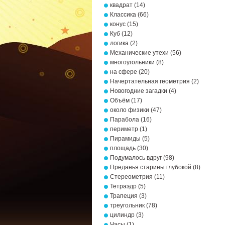
квадрат
(14)
Классика
(66)
конус
(15)
Куб
(12)
логика
(2)
Механические утехи
(56)
многоугольники
(8)
на сфере
(20)
Начертательная геометрия
(2)
Новогодние загадки
(4)
Объём
(17)
около физики
(47)
Парабола
(16)
периметр
(1)
Пирамиды
(5)
площадь
(30)
Подумалось вдруг
(98)
Преданья старины глубокой
(8)
Стереометрия
(11)
Тетраэдр
(5)
Трапеция
(3)
треугольник
(78)
цилиндр
(3)
Часы
(1)