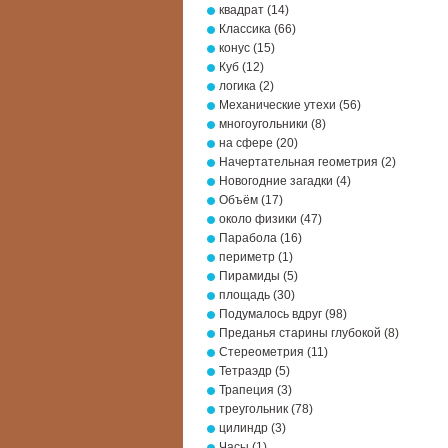
квадрат
(14)
Классика
(66)
конус
(15)
Куб
(12)
логика
(2)
Механические утехи
(56)
многоугольники
(8)
на сфере
(20)
Начертательная геометрия
(2)
Новогодние загадки
(4)
Объём
(17)
около физики
(47)
Парабола
(16)
периметр
(1)
Пирамиды
(5)
площадь
(30)
Подумалось вдруг
(98)
Преданья старины глубокой
(8)
Стереометрия
(11)
Тетраэдр
(5)
Трапеция
(3)
треугольник
(78)
цилиндр
(3)
Часы
(1)