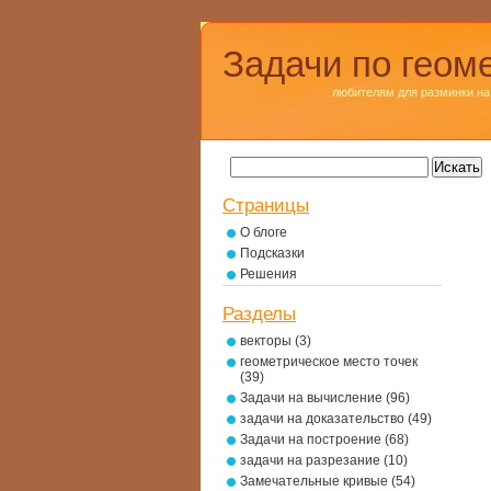
Задачи по геом
любителям для разминки на
Страницы
О блоге
Подсказки
Решения
Разделы
векторы
(3)
геометрическое место точек
(39)
Задачи на вычисление
(96)
задачи на доказательство
(49)
Задачи на построение
(68)
задачи на разрезание
(10)
Замечательные кривые
(54)